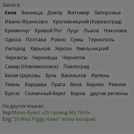
Заказ в:
Киев
Винница
Днепр
Житомир
Запорожье
Ивано-Франковск
Кропивницкий (Кировоград)
Кременчуг
Кривой Рог
Луцк
Львов
Николаев
Одесса
Полтава
Ровно
Сумы
Тернополь
Ужгород
Харьков
Херсон
Хмельницкий
Черкассы
Черновцы
Чернигов
Самар (Новомосковск)
Павлоград
Белая Церковь
Буча
Васильков
Ирпень
Умань
Варшава
Прага
Вена
Берлин
Ревное
Бургас
Солнечный берег
Варна
другие регионы
На других языках:
Укр:
Моно-букет «25 троянд Міс Піггі»
Eng:
“25 Miss Piggy roses” mono-bouquet