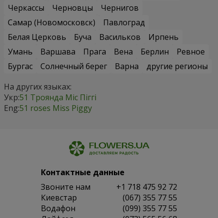
Черкассы
Черновцы
Чернигов
Самар (Новомосковск)
Павлоград
Белая Церковь
Буча
Васильков
Ирпень
Умань
Варшава
Прага
Вена
Берлин
Ревное
Бургас
Солнечный берег
Варна
другие регионы
На других языках:
Укр:
51 Троянда Міс Піггі
Eng:
51 roses Miss Piggy
Контактные данные
Звоните нам
+1 718 475 92 72
Киевстар
(067) 355 77 55
Водафон
(099) 355 77 55