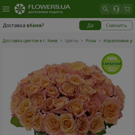
Доставка в
Киев
?
Да
Сменить
Доставка в
Киев
|
бесплатно
Доставка цветов в г. Киев
> Цветы >
Розы
>
Коралловые р