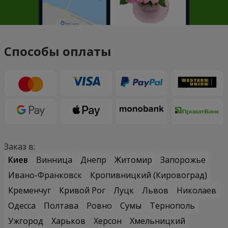
Способы оплаты
Заказ в:
Киев
Винница
Днепр
Житомир
Запорожье
Ивано-Франковск
Кропивницкий (Кировоград)
Кременчуг
Кривой Рог
Луцк
Львов
Николаев
Одесса
Полтава
Ровно
Сумы
Тернополь
Ужгород
Харьков
Херсон
Хмельницкий