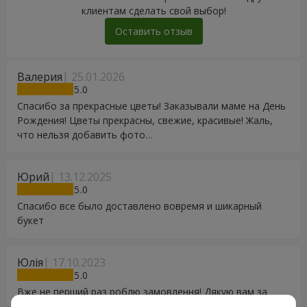
клиентам сделать свой выбор!
Оставить отзыв
Валерия
25.01.2026
5
Спасибо за прекрасные цветы! Заказывали маме на День
Рождения! Цветы прекрасны, свежие, красивые! Жаль,
что нельзя добавить фото…
Юрий
13.12.2025
5
Спасибо все было доставлено вовремя и шикарный
букет
Юлія
17.10.2023
5
Вже не перший раз роблю замовлення! Дякую вам за
вашу працю в такий нелегкий період. Квіти завжди дуже