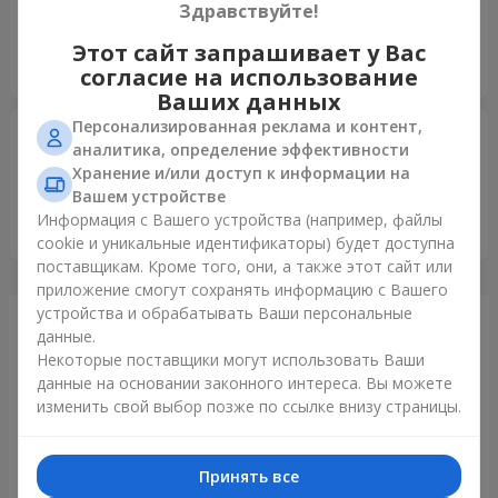
Здравствуйте!
свіжі, доставка вчасна (у різних містах), приємно
співпрацювати, коли впевнена, що у відповідальний
Этот сайт запрашивает у Вас
момент ви не підведете! Так тримати
согласие на использование
Ваших данных
Персонализированная реклама и контент,
Людмила
16.09.2023
аналитика, определение эффективности
5
Хранение и/или доступ к информации на
Дуже дякую вам за прекрасний букет, за оперативність,
Вашем устройстве
ввічливість. Заказала дочці в Харків на день народження,
Информация с Вашего устройства (например, файлы
їй дуже сподобались квіти, Ви молодці!!!!
cookie и уникальные идентификаторы) будет доступна
поставщикам. Кроме того, они, а также этот сайт или
приложение смогут сохранять информацию с Вашего
устройства и обрабатывать Ваши персональные
Только что доставили
данные.
Некоторые поставщики могут использовать Ваши
данные на основании законного интереса. Вы можете
изменить свой выбор позже по ссылке внизу страницы.
Принять все