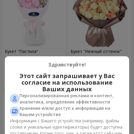
Букет "Пастила"
Букет "Нежный оттенок"
1 128 грн
4 427 грн
Здравствуйте!
Этот сайт запрашивает у Вас
Заказать
Заказать
согласие на использование
Ваших данных
Персонализированная реклама и контент,
аналитика, определение эффективности
Хранение и/или доступ к информации на
Вашем устройстве
Информация с Вашего устройства (например, файлы
cookie и уникальные идентификаторы) будет доступна
поставщикам. Кроме того, они, а также этот сайт или