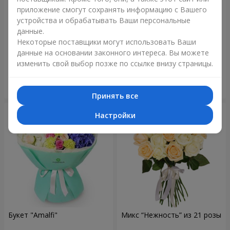
приложение смогут сохранять информацию с Вашего
устройства и обрабатывать Ваши персональные
данные.
Букет "Blue ball"
Букет "Бенефис"
Некоторые поставщики могут использовать Ваши
данные на основании законного интереса. Вы можете
3 284 грн
5 475 грн
изменить свой выбор позже по ссылке внизу страницы.
Заказать
Заказать
Принять все
Настройки
Букет "Amalfi"
Микс “Нежность” из 21 розы