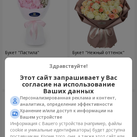
Букет "Пастила"
Букет "Нежный оттенок"
1 128 грн
4 427 грн
Здравствуйте!
Этот сайт запрашивает у Вас
Заказать
Заказать
согласие на использование
Ваших данных
Персонализированная реклама и контент,
аналитика, определение эффективности
Хранение и/или доступ к информации на
Вашем устройстве
Информация с Вашего устройства (например, файлы
cookie и уникальные идентификаторы) будет доступна
поставщикам. Кроме того, они, а также этот сайт или