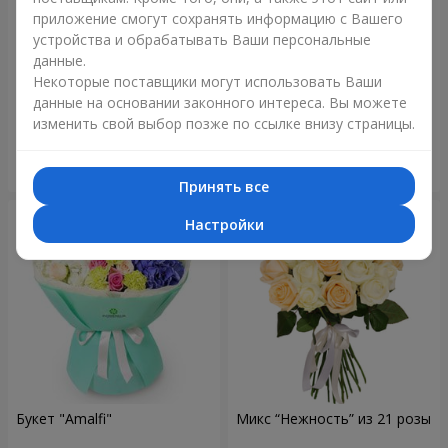
приложение смогут сохранять информацию с Вашего
устройства и обрабатывать Ваши персональные
данные.
Букет "Blue ball"
Букет "Бенефис"
Некоторые поставщики могут использовать Ваши
данные на основании законного интереса. Вы можете
3 284 грн
5 475 грн
изменить свой выбор позже по ссылке внизу страницы.
Заказать
Заказать
Принять все
Настройки
Букет "Amalfi"
Микс “Нежность” из 21 розы