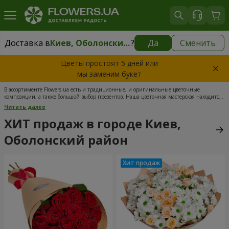
Доставка в
Киев, Оболонский район
?
Да
Сменить
Доставка в
Киев, Оболонский район
|
бесплатно
Цветы простоят 5 дней или
мы заменим букет
В ассортименте Flowers.ua есть и традиционные, и оригинальные цветочные
композиции, а также большой выбор презентов. Наша цветочная мастерская находится
между Подолом и Оболонским районом, поэтому ваш заказ будет доставлен на
Читать далее
протяжении 2 часов. Кроме того, доставка цветов по Оболони и по всему Киеву
бесплатная. Итак, если вы хотите найти самый выигрышный подарок к любому
ХИТ продаж в городе Киев,
случаю, букет свежих цветов от Flowers.ua - как раз то, что нужно.
Оболонский район