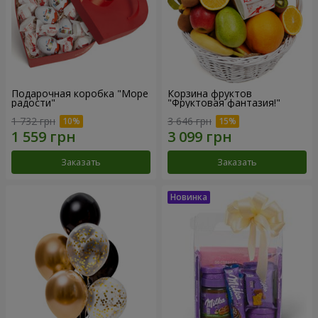
Подарочная коробка "Море
Корзина фруктов
радости"
"Фруктовая фантазия!"
1 732 грн
3 646 грн
Заказать
Заказать