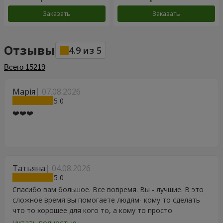
Заказать
Заказать
Отзывы
4.9
из
5
Всего
15219
Марія
07.08.2026
5
❤️❤️❤️
Татьяна
04.08.2026
5
Спасибо вам большое. Все вовремя. Вы - лучшие. В это
сложное время вы помогаете людям- кому то сделать
что то хорошее для кого то, а кому то просто
порадоваться цветам, подарку, тортику, поздравлению.
Читать полностью