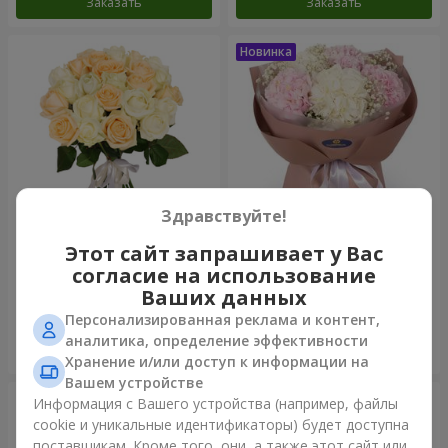
Заказать
Заказать
Здравствуйте!
Этот сайт запрашивает у Вас
Микс “Нежность” из 21 розы
Букет "Искренность"
согласие на использование
1 732 грн
3 679 грн
Ваших данных
Персонализированная реклама и контент,
аналитика, определение эффективности
Заказать
Заказать
Хранение и/или доступ к информации на
Вашем устройстве
Информация с Вашего устройства (например, файлы
cookie и уникальные идентификаторы) будет доступна
поставщикам. Кроме того, они, а также этот сайт или