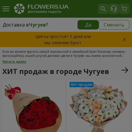
Доставка в
Чугуев
?
Да
Сменить
Доставка в
Чугуев
|
609 грн
Цветы простоят 5 дней или
мы заменим букет
Если вы желаете вручить самый изысканный и свежайший букет близкому человеку -
воспользуйтесь нашей услугой доставки цветов в Чугуеве: мы имеем многолетний
опыт на цветочном рынке, поэтому точно знаем, что нужно нашим клиентам.
Читать далее
Доступные цены, всегда свежесрезанные цветы, создание букетов креативными и
опытными флористами - это те преимущества, которые выгодно отличают нас от
ХИТ продаж в городе Чугуев
конкурентов. А еще наша доставка цветов в Чугуеве всегда оперативна и пунктуальна,
чтоб цветы имели такой же привлекательный вид, будто они были срезаны за минуту
до вручения.