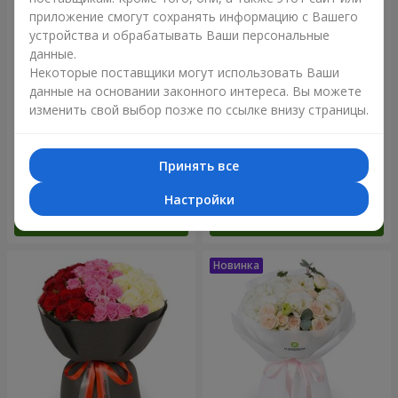
приложение смогут сохранять информацию с Вашего
устройства и обрабатывать Ваши персональные
данные.
Некоторые поставщики могут использовать Ваши
данные на основании законного интереса. Вы можете
изменить свой выбор позже по ссылке внизу страницы.
Букет "Reverence"
Букет "Голубая сказка"
Принять все
2 665 грн
5 370 грн
Настройки
Заказать
Заказать