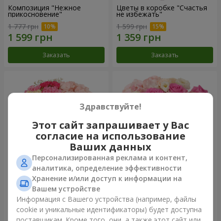
Композиция "Нежное
Цветы в коробке "Счастья
прикосновение"
не избежать"
1 777 грн
1 599 грн
Заказать
Заказать
Здравствуйте!
Этот сайт запрашивает у Вас
согласие на использование
Ваших данных
Персонализированная реклама и контент,
аналитика, определение эффективности
Хранение и/или доступ к информации на
Цветы в коробке "Соломия"
Композиция "Barbie"
Вашем устройстве
2 066 грн
2 532 грн
Информация с Вашего устройства (например, файлы
cookie и уникальные идентификаторы) будет доступна
поставщикам. Кроме того, они, а также этот сайт или