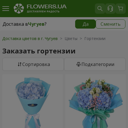
Доставка в
Чугуев
?
Да
Сменить
Доставка в
Чугуев
|
609 грн
Доставка цветов в г. Чугуев
> Цветы > Гортензии
Заказать гортензии
Cортировка
Подкатегории