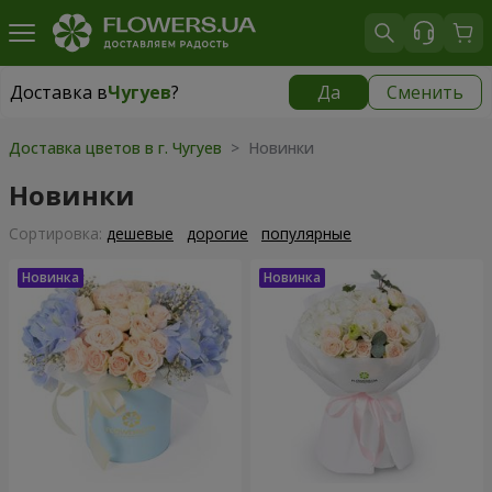
Доставка в
Чугуев
?
Да
Сменить
Доставка в
Чугуев
|
609 грн
Доставка цветов в г. Чугуев
> Новинки
Новинки
Cортировка:
дешевые
дорогие
популярные