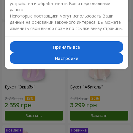
устройства и обрабатывать Ваши персональные
данные.
Заказать
Заказать
Некоторые поставщики могут использовать Ваши
данные на основании законного интереса. Вы можете
изменить свой выбор позже по ссылке внизу страницы.
Принять все
Настройки
Букет "Эквайя"
Букет "Абигель"
2 775 грн
4 713 грн
Заказать
Заказать