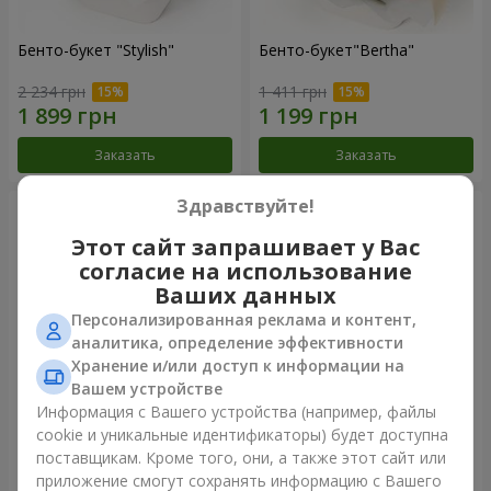
Бенто-букет "Stylish"
Бенто-букет"Bertha"
2 234 грн
1 411 грн
Заказать
Заказать
Здравствуйте!
Этот сайт запрашивает у Вас
согласие на использование
Ваших данных
Персонализированная реклама и контент,
аналитика, определение эффективности
Хранение и/или доступ к информации на
Вашем устройстве
Информация с Вашего устройства (например, файлы
Букет "Kamaliya"
Букет "Moon Dance"
cookie и уникальные идентификаторы) будет доступна
поставщикам. Кроме того, они, а также этот сайт или
3 465 грн
2 570 грн
приложение смогут сохранять информацию с Вашего