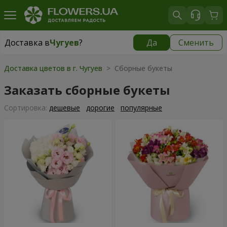
Доставка в
Чугуев
?
Да
Сменить
Доставка в
Чугуев
|
609 грн
Доставка цветов в г. Чугуев
> Сборные букеты
Заказать сборные букеты
Cортировка:
дешевые
дорогие
популярные