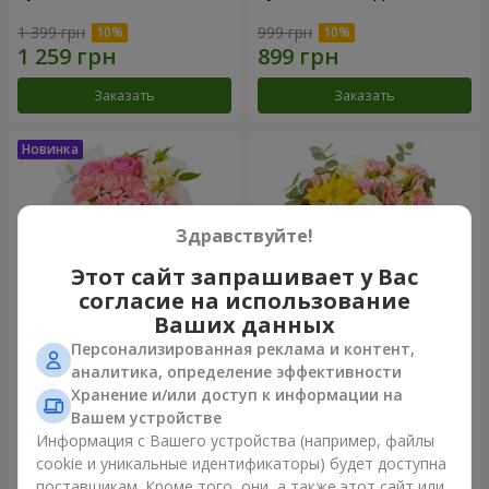
1 399 грн
999 грн
Заказать
Заказать
Здравствуйте!
Этот сайт запрашивает у Вас
согласие на использование
Ваших данных
Персонализированная реклама и контент,
Букет "Розовый зефир"
Букет "Дзинтарс"
аналитика, определение эффективности
Хранение и/или доступ к информации на
1 411 грн
1 881 грн
Вашем устройстве
Информация с Вашего устройства (например, файлы
cookie и уникальные идентификаторы) будет доступна
Заказать
Заказать
поставщикам. Кроме того, они, а также этот сайт или