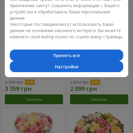
приложение смогут сохранять информацию с Вашего
устройства и обрабатывать Ваши персональные
данные.
Некоторые поставщики могут использовать Ваши
данные на основании законного интереса. Вы можете
изменить свой выбор позже по ссылке внизу страницы.
Принять все
Настройки
Букет "Your Smile"
Букет "Прикосновение
нежности"
4 799 грн
2 624 грн
Заказать
Заказать