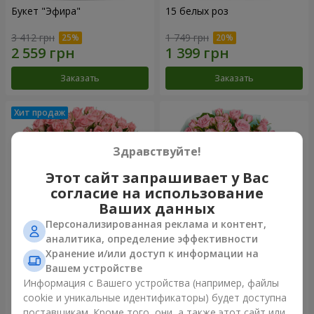
Букет "Эфира"
15 белых роз
3 412 грн
1 749 грн
Заказать
Заказать
Здравствуйте!
Этот сайт запрашивает у Вас
согласие на использование
Ваших данных
Персонализированная реклама и контент,
аналитика, определение эффективности
Хранение и/или доступ к информации на
Цветы в коробке "Розовый
Композиция "Баллада о
оазис"
маме"
Вашем устройстве
2 499 грн
2 074 грн
Информация с Вашего устройства (например, файлы
cookie и уникальные идентификаторы) будет доступна
поставщикам. Кроме того, они, а также этот сайт или