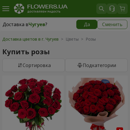
Доставка в
Чугуев
?
Да
Сменить
Доставка в
Чугуев
|
609 грн
Доставка цветов в г. Чугуев
> Цветы > Розы
Купить розы
Cортировка
Подкатегории