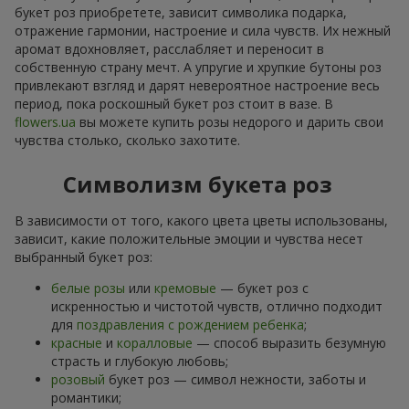
букет роз приобретете, зависит символика подарка,
отражение гармонии, настроение и сила чувств. Их нежный
аромат вдохновляет, расслабляет и переносит в
собственную страну мечт. А упругие и хрупкие бутоны роз
привлекают взгляд и дарят невероятное настроение весь
период, пока роскошный букет роз стоит в вазе. В
flowers.ua
вы можете купить розы недорого и дарить свои
чувства столько, сколько захотите.
Символизм букета роз
В зависимости от того, какого цвета цветы использованы,
зависит, какие положительные эмоции и чувства несет
выбранный букет роз:
белые розы
или
кремовые
— букет роз с
искренностью и чистотой чувств, отлично подходит
для
поздравления с рождением ребенка
;
красные
и
коралловые
— способ выразить безумную
страсть и глубокую любовь;
розовый
букет роз — символ нежности, заботы и
романтики;