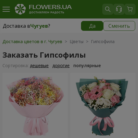
Доставка в
Чугуев
?
Да
Сменить
Доставка в
Чугуев
|
609 грн
Доставка цветов в г. Чугуев
> Цветы > Гипсофила
Заказать Гипсофилы
Cортировка:
дешевые
дорогие
популярные