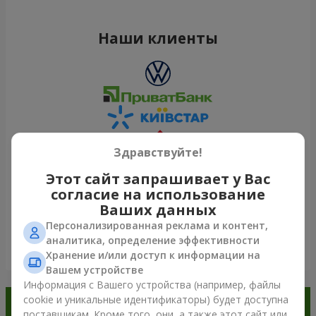
Наши клиенты
Здравствуйте!
Этот сайт запрашивает у Вас
согласие на использование
Ваших данных
Персонализированная реклама и контент,
аналитика, определение эффективности
Посмотреть все
Хранение и/или доступ к информации на
Вашем устройстве
Информация с Вашего устройства (например, файлы
cookie и уникальные идентификаторы) будет доступна
Заказывайте в приложении
поставщикам. Кроме того, они, а также этот сайт или