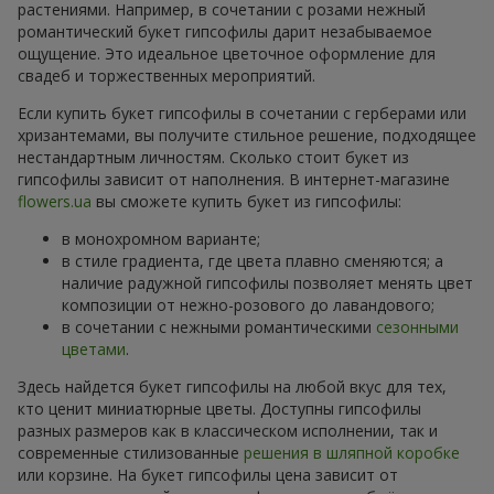
растениями. Например, в сочетании с розами нежный
романтический букет гипсофилы дарит незабываемое
ощущение. Это идеальное цветочное оформление для
свадеб и торжественных мероприятий.
Если купить букет гипсофилы в сочетании с герберами или
хризантемами, вы получите стильное решение, подходящее
нестандартным личностям. Сколько стоит букет из
гипсофилы зависит от наполнения. В интернет-магазине
flowers.ua
вы сможете купить букет из гипсофилы:
в монохромном варианте;
в стиле градиента, где цвета плавно сменяются; а
наличие радужной гипсофилы позволяет менять цвет
композиции от нежно-розового до лавандового;
в сочетании с нежными романтическими
сезонными
цветами
.
Здесь найдется букет гипсофилы на любой вкус для тех,
кто ценит миниатюрные цветы. Доступны гипсофилы
разных размеров как в классическом исполнении, так и
современные стилизованные
решения в шляпной коробке
или корзине. На букет гипсофилы цена зависит от