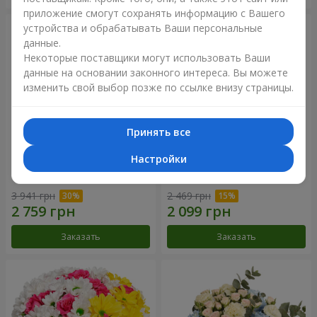
приложение смогут сохранять информацию с Вашего
устройства и обрабатывать Ваши персональные
данные.
Некоторые поставщики могут использовать Ваши
данные на основании законного интереса. Вы можете
изменить свой выбор позже по ссылке внизу страницы.
Принять все
Настройки
Букет "Крещатик"
Букет "Дежавю"
3 941 грн
2 469 грн
Заказать
Заказать