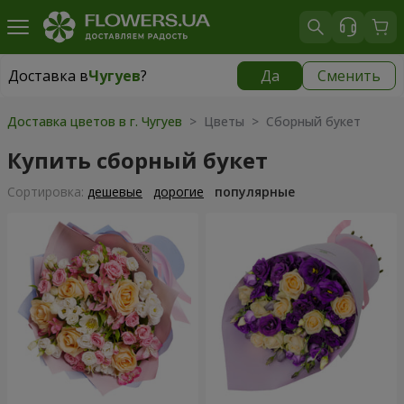
Доставка в
Чугуев
?
Да
Сменить
Доставка в
Чугуев
|
609 грн
Доставка цветов в г. Чугуев
> Цветы > Сборный букет
Купить сборный букет
Cортировка:
дешевые
дорогие
популярные