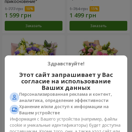
прикосновение"
1 777 грн
1 764 грн
Заказать
Заказать
Здравствуйте!
Этот сайт запрашивает у Вас
согласие на использование
Ваших данных
Персонализированная реклама и контент,
Букет "Цветные сны"
Букет "Цветочное Selfie!"
аналитика, определение эффективности
Хранение и/или доступ к информации на
3 656 грн
2 352 грн
Вашем устройстве
Информация с Вашего устройства (например, файлы
cookie и уникальные идентификаторы) будет доступна
Заказать
Заказать
поставщикам. Кроме того, они, а также этот сайт или