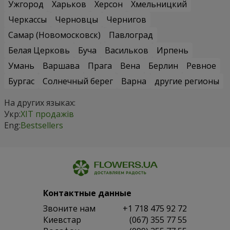
Ужгород
Харьков
Херсон
Хмельницкий
Черкассы
Черновцы
Чернигов
Самар (Новомосковск)
Павлоград
Белая Церковь
Буча
Васильков
Ирпень
Умань
Варшава
Прага
Вена
Берлин
Ревное
Бургас
Солнечный берег
Варна
другие регионы
На других языках:
Укр:
ХІТ продажів
Eng:
Bestsellers
Контактные данные
Звоните нам
+1 718 475 92 72
Киевстар
(067) 355 77 55