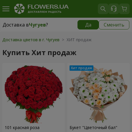
Доставка в
Чугуев
?
Да
Сменить
Доставка в
Чугуев
|
609 грн
Доставка цветов в г. Чугуев
> ХИТ продаж
Купить Хит продаж
101 красная роза
Букет "Цветочный бал"