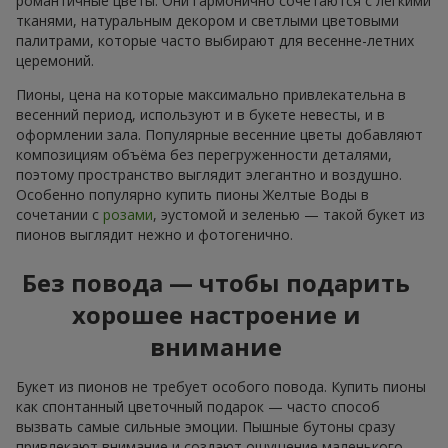
романтичные цветы. Они гармонично сочетаются с лёгкими
тканями, натуральным декором и светлыми цветовыми
палитрами, которые часто выбирают для весенне-летних
церемоний.
Пионы, цена на которые максимально привлекательна в
весенний период, используют и в букете невесты, и в
оформлении зала. Популярные весенние цветы добавляют
композициям объёма без перегруженности деталями,
поэтому пространство выглядит элегантно и воздушно.
Особенно популярно купить пионы Желтые Воды в
сочетании с
розами
, эустомой и зеленью — такой букет из
пионов выглядит нежно и фотогенично.
Без повода — чтобы подарить
хорошее настроение и
внимание
Букет из пионов не требует особого повода. Купить пионы
как спонтанный цветочный подарок — часто способ
вызвать самые сильные эмоции. Пышные бутоны сразу
привлекают внимание и создают ощущение маленького