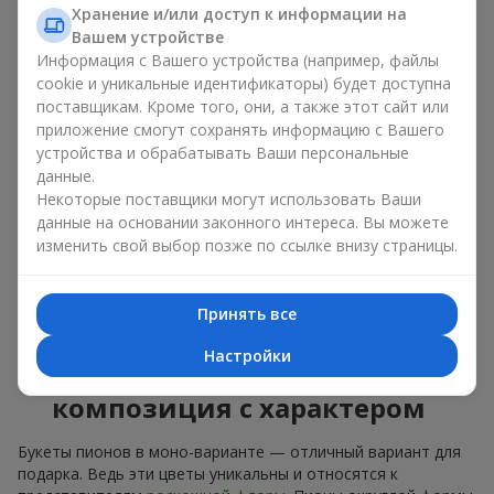
букет из пионов, то разные оттенки подходят для разных
Хранение и/или доступ к информации на
событий:
Вашем устройстве
Информация с Вашего устройства (например, файлы
мягкие розовые оттенки — идеально подойдут, как
cookie и уникальные идентификаторы) будет доступна
цветы на день рождения;
коралловые — романтический презент и цветы для
поставщикам. Кроме того, они, а также этот сайт или
вдохновения любимой женщине;
приложение смогут сохранять информацию с Вашего
белые пионы — универсальное решение как для
устройства и обрабатывать Ваши персональные
личного выразительного подарка, так и для изящного
данные.
варианта для корпоративных событий.
Некоторые поставщики могут использовать Ваши
данные на основании законного интереса. Вы можете
Выбирайте оригинальные дизайнерские букеты пионов или
изменить свой выбор позже по ссылке внизу страницы.
классический элегантный букет из пионов. В нашем
цветочном салоне вы можете найти разнообразие живых
цветов с доставкой, чтобы ваш подарок с изысканным
Принять все
ароматом оказался незабываемым.
Настройки
Букет пионов — моно-
композиция с характером
Букеты пионов в моно-варианте — отличный вариант для
подарка. Ведь эти цветы уникальны и относятся к