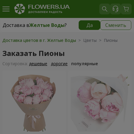
Доставка в
Желтые Воды
?
Да
Сменить
Доставка в
Желтые Воды
|
725 грн
Доставка цветов в г. Желтые Воды
> Цветы > Пионы
Заказать Пионы
Cортировка:
дешевые
дорогие
популярные