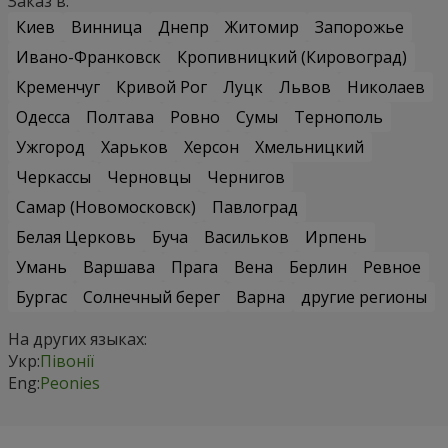
Заказ в:
Киев
Винница
Днепр
Житомир
Запорожье
Ивано-Франковск
Кропивницкий (Кировоград)
Кременчуг
Кривой Рог
Луцк
Львов
Николаев
Одесса
Полтава
Ровно
Сумы
Тернополь
Ужгород
Харьков
Херсон
Хмельницкий
Черкассы
Черновцы
Чернигов
Самар (Новомосковск)
Павлоград
Белая Церковь
Буча
Васильков
Ирпень
Умань
Варшава
Прага
Вена
Берлин
Ревное
Бургас
Солнечный берег
Варна
другие регионы
На других языках:
Укр:
Півонії
Eng:
Peonies