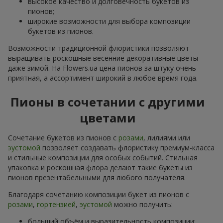
высокое качество и долговечность букетов из
пионов;
широкие возможности для выбора композиции
букетов из пионов.
Возможности традиционной флористики позволяют
выращивать роскошные весенние декоративные цветы
даже зимой. На Flowers.ua цена пионов за штуку очень
приятная, а ассортимент широкий в любое время года.
Пионы в сочетании с другими
цветами
Сочетание букетов из пионов с
розами
, лилиями или
эустомой
позволяет создавать флористику премиум-класса
и стильные композиции для особых событий. Стильная
упаковка и роскошная флора делают такие букеты из
пионов презентабельными для любого получателя.
Благодаря сочетанию композиции букет из пионов с
розами
,
гортензией
,
эустомой
можно получить:
больший объём и выразительность композиции;