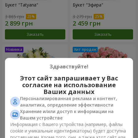
Букет "Tatyana"
Букет "Эфира"
3 865 грн
3 279 грн
Заказать
Заказать
Здравствуйте!
Этот сайт запрашивает у Вас
согласие на использование
Ваших данных
Персонализированная реклама и контент,
аналитика, определение эффективности
Хранение и/или доступ к информации на
15 белых роз
Цветы в коробке "Розовый
оазис"
Вашем устройстве
1 749 грн
2 749 грн
Информация с Вашего устройства (например, файлы
cookie и уникальные идентификаторы) будет доступна
поставщикам. Кроме того, они, а также этот сайт или