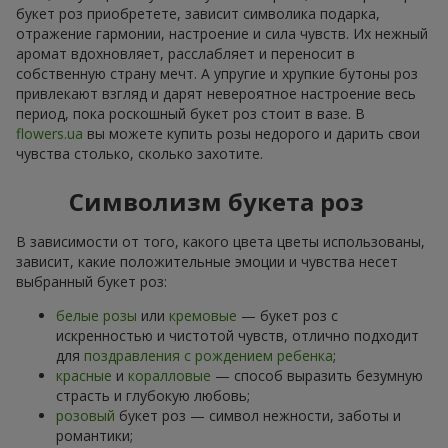
букет роз приобретете, зависит символика подарка,
отражение гармонии, настроение и сила чувств. Их нежный
аромат вдохновляет, расслабляет и переносит в
собственную страну мечт. А упругие и хрупкие бутоны роз
привлекают взгляд и дарят невероятное настроение весь
период, пока роскошный букет роз стоит в вазе. В
flowers.ua
вы можете купить розы недорого и дарить свои
чувства столько, сколько захотите.
Символизм букета роз
В зависимости от того, какого цвета цветы использованы,
зависит, какие положительные эмоции и чувства несет
выбранный букет роз:
белые розы
или
кремовые
— букет роз с
искренностью и чистотой чувств, отлично подходит
для
поздравления с рождением ребенка
;
красные
и
коралловые
— способ выразить безумную
страсть и глубокую любовь;
розовый
букет роз — символ нежности, заботы и
романтики;