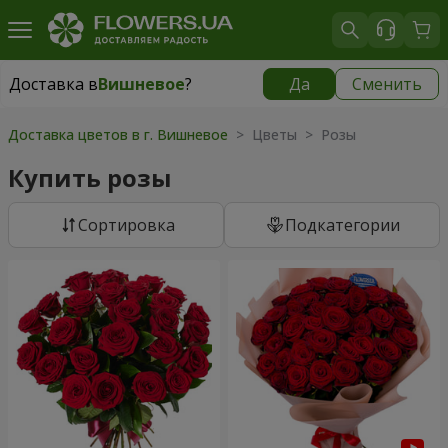
Доставка в
Вишневое
?
Да
Сменить
Доставка в
Вишневое
|
бесплатно
Доставка цветов в г. Вишневое
> Цветы > Розы
Купить розы
Cортировка
Подкатегории