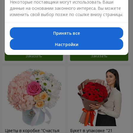
Некоторые поставщики могут использовать Ваши
данные на основании законного интереса. Вы можете
изменить свой выбор позже по ссылке внизу страницы.
Букет "Прелесть" с
Цветы в коробке "Соломия"
воздушными шарами
Принять все
2 513 грн
2 066 грн
Настройки
Заказать
Заказать
Цветы в коробке "Счастья
Букет в упаковке "21