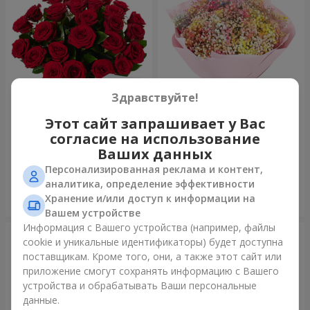
Здравствуйте!
Этот сайт запрашивает у Вас
Букет "В День рождения, с
Букет "Радуга эмоций"
согласие на использование
любовью!"
Ваших данных
3 075 грн
1 888 грн
Персонализированная реклама и контент,
аналитика, определение эффективности
Хранение и/или доступ к информации на
Заказать
Заказать
Вашем устройстве
Информация с Вашего устройства (например, файлы
cookie и уникальные идентификаторы) будет доступна
поставщикам. Кроме того, они, а также этот сайт или
приложение смогут сохранять информацию с Вашего
устройства и обрабатывать Ваши персональные
данные.