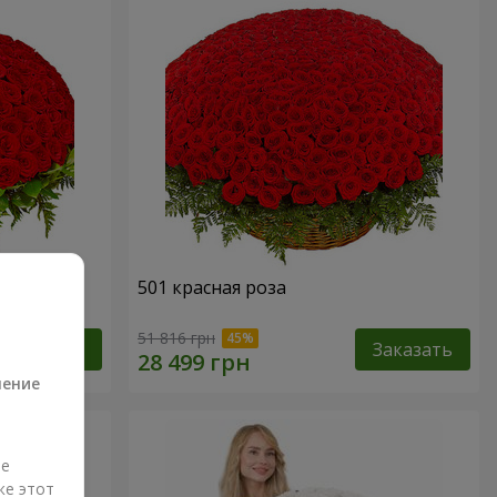
501 красная роза
а
51 816 грн
Заказать
Заказать
ление
ые
же этот