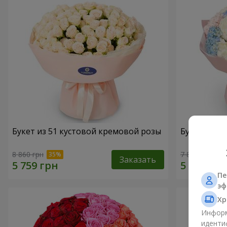
Букет из 51 кустовой кремовой розы
Букет "Неж
8 860 грн
7 845 грн
Заказать
Пе
эф
Хр
Информ
иденти