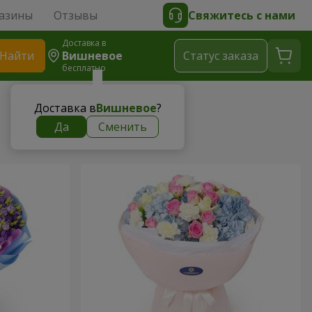
азины
Отзывы
Свяжитесь с нами
Доставка в
Найти
Вишневое
Cтатус заказа
бесплатно
Доставка в
Вишневое
?
Да
Сменить