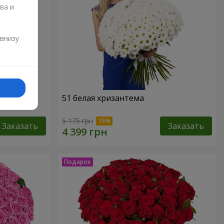
ва и
и
 внизу
51 белая хризантема
5 175 грн
Заказать
Заказать