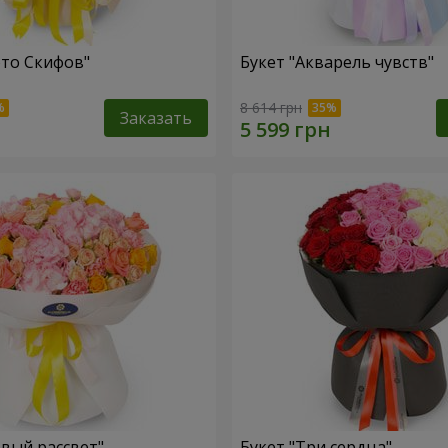
ото Скифов"
Букет "Акварель чувств"
8 614 грн
Заказать
овый рассвет"
Букет "Три сердца"