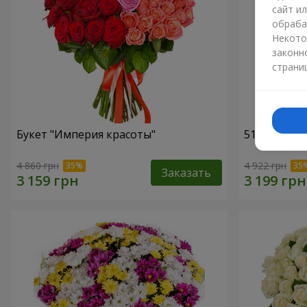
сайт и
обраба
Некото
законн
страни
Букет "Империя красоты"
51 розовая
4 860 грн
4 922 грн
Заказать