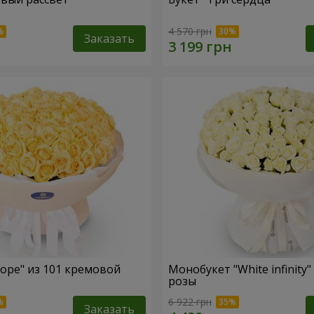
4 570 грн
Заказать
hope" из 101 кремовой
Монобукет "White infinity"
розы
6 922 грн
Заказать