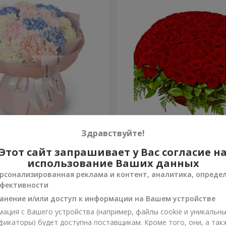
ное облако"
251 красная роза
Здравствуйте!
Этот сайт запрашивает у Вас согласие н
22 084 грн
Заказать
использование Ваших данных
рсонализированная реклама и контент, аналитика, опреде
фективности
анение и/или доступ к информации на Вашем устройстве
ация с Вашего устройства (например, файлы cookie и уникальн
фикаторы) будет доступна поставщикам. Кроме того, они, а так