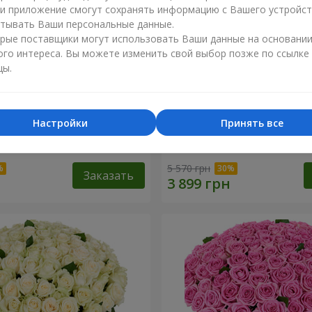
ли приложение смогут сохранять информацию с Вашего устройст
тывать Ваши персональные данные.
рые поставщики могут использовать Ваши данные на основани
ого интереса. Вы можете изменить свой выбор позже по ссылке
цы.
Настройки
Принять все
 роза
75 белых роз
5 570 грн
Заказать