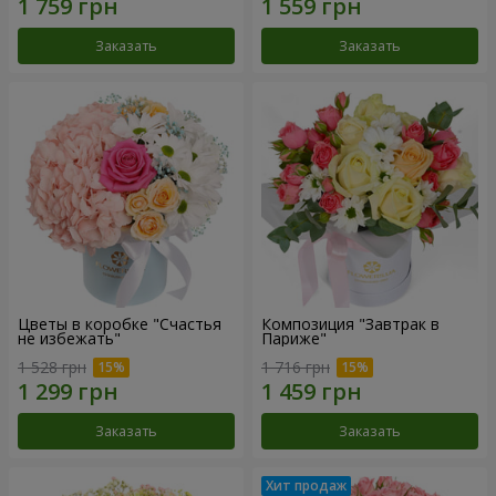
Заказать
Заказать
Цветы в коробке "Счастья
Композиция "Завтрак в
не избежать"
Париже"
1 528 грн
1 716 грн
Заказать
Заказать