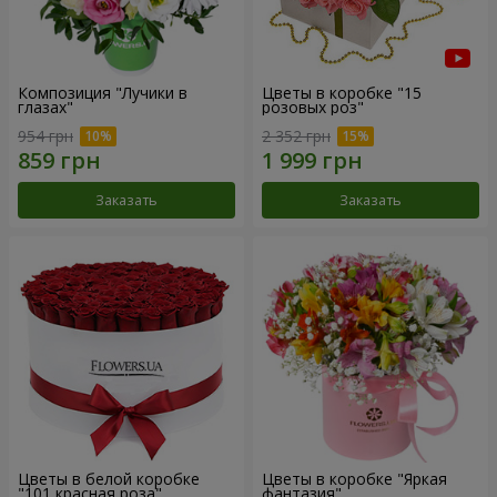
Композиция "Лучики в
Цветы в коробке "15
глазах"
розовых роз"
954 грн
2 352 грн
Заказать
Заказать
Цветы в белой коробке
Цветы в коробке "Яркая
"101 красная роза"
фантазия"