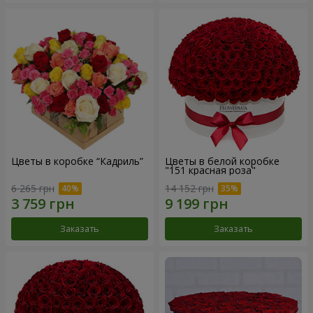
Цветы в коробке “Кадриль”
Цветы в белой коробке
"151 красная роза"
6 265 грн
14 152 грн
Заказать
Заказать