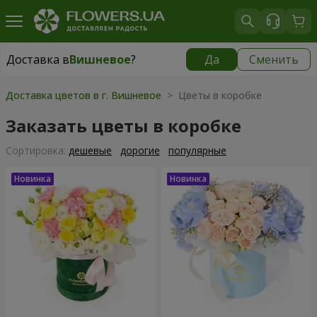
Доставка в
Вишневое
?
Да
Сменить
Доставка в
Вишневое
|
бесплатно
Доставка цветов в г. Вишневое
> Цветы в коробке
Заказать цветы в коробке
Cортировка:
дешевые
дорогие
популярные