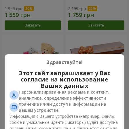
1 949 грн
2 199 грн
Заказать
Заказать
Здравствуйте!
Этот сайт запрашивает у Вас
согласие на использование
Ваших данных
Персонализированная реклама и контент,
Композиция "Принцесса и
Цветы в коробке "25
аналитика, определение эффективности
Тедди"
красных роз!"
Хранение и/или доступ к информации на
1 999 грн
3 799 грн
Вашем устройстве
Информация с Вашего устройства (например, файлы
cookie и уникальные идентификаторы) будет доступна
Заказать
Заказать
поставщикам. Кроме того, они, а также этот сайт или