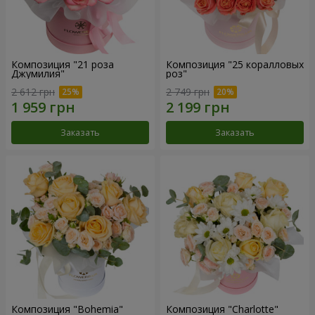
Композиция "21 роза
Композиция "25 коралловых
Джумилия"
роз"
2 612 грн
2 749 грн
Заказать
Заказать
Композиция "Bohemia"
Композиция "Charlotte"