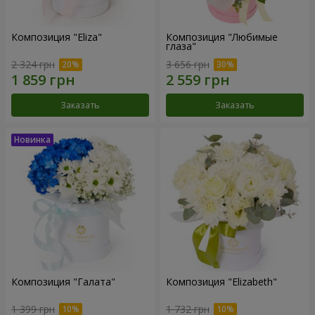
Композиция "Eliza"
Композиция "Любимые
глаза"
2 324 грн
3 656 грн
Заказать
Заказать
Композиция "Галата"
Композиция "Elizabeth"
1 399 грн
1 732 грн