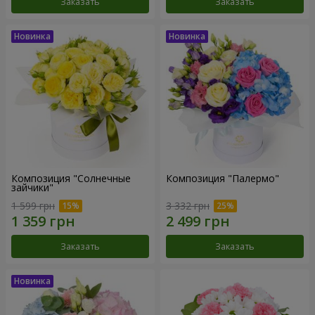
Заказать
Заказать
Композиция "Солнечные
Композиция "Палермо"
зайчики"
1 599 грн
3 332 грн
Заказать
Заказать