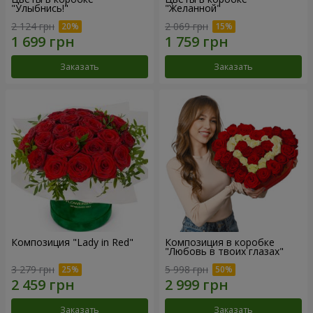
"Улыбнись!"
"Желанной"
2 124 грн
2 069 грн
Заказать
Заказать
Композиция "Lady in Red"
Композиция в коробке
"Любовь в твоих глазах"
3 279 грн
5 998 грн
Заказать
Заказать