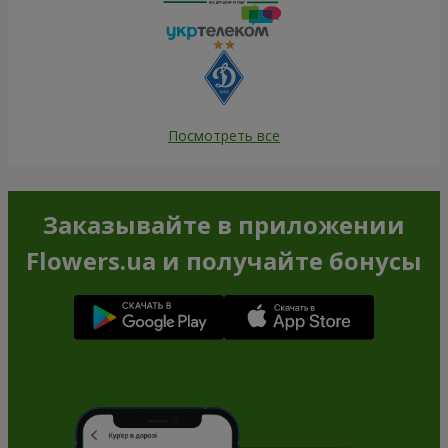
Посмотреть все
Заказывайте в приложении
Flowers.ua и получайте бонусы