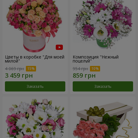
Цветы в коробке "Для моей
Композиция "Нежный
милой"
поцелуй"
4 069 грн
954 грн
Заказать
Заказать