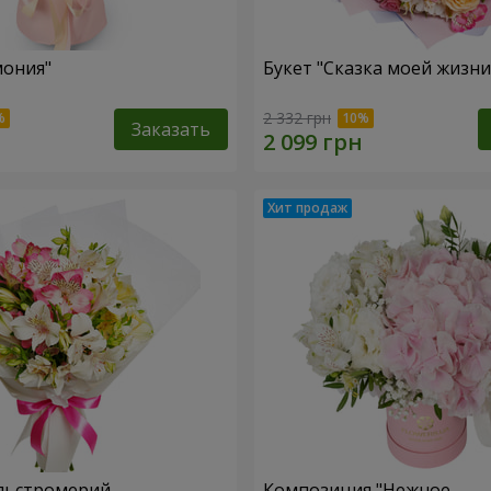
мония"
Букет "Сказка моей жизни
2 332 грн
Заказать
льстромерий
Композиция "Нежное