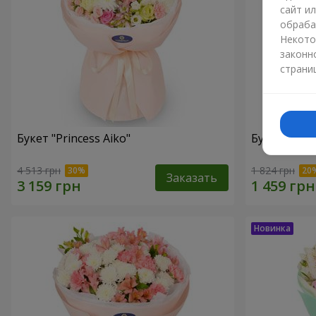
сайт и
обраба
Некото
законн
страни
Букет "Princess Aiko"
Букет "Ари
4 513 грн
1 824 грн
Заказать