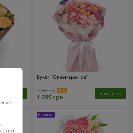
Букет "Океан цветов"
а
1 443 грн
Заказать
Заказать
ление
ые
же этот