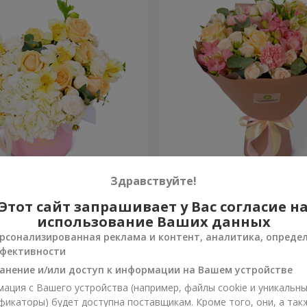
 "Absolute"
Букет "Шедевр"
Здравствуйте!
Этот сайт запрашивает у Вас согласие н
2 449 грн
Заказать
использование Ваших данных
рсонализированная реклама и контент, аналитика, опреде
фективности
анение и/или доступ к информации на Вашем устройстве
ация с Вашего устройства (например, файлы cookie и уникальн
фикаторы) будет доступна поставщикам. Кроме того, они, а так