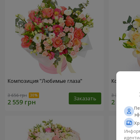
Композиция "Любимые глаза"
Композиция
3 656 грн
3 332 грн
Заказать
Пе
эф
Хр
Информ
иденти