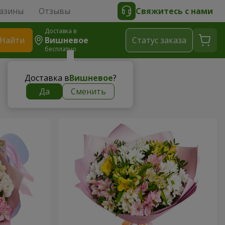
азины
Отзывы
Свяжитесь с нами
Доставка в
Найти
Вишневое
Cтатус заказа
бесплатно
Доставка в
Вишневое
?
Да
Сменить