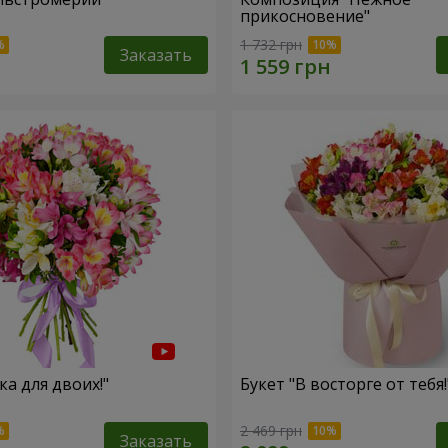
прикосновение"
1 732 грн
Заказать
ка для двоих!"
Букет "В восторге от тебя!
2 469 грн
Заказать