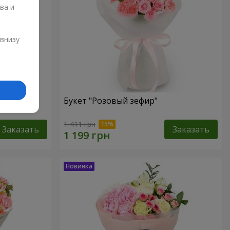
ва и
и
 внизу
Букет "Розовый зефир"
1 411 грн
Заказать
Заказать