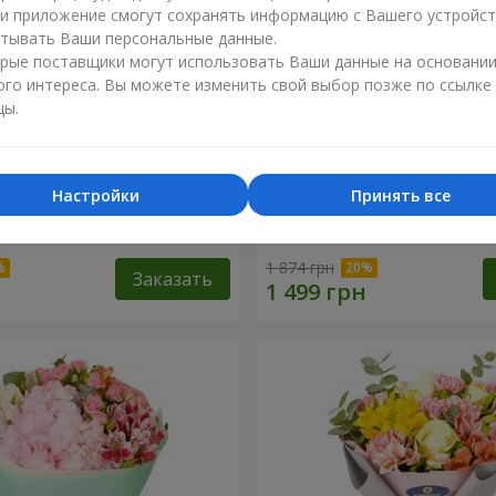
ли приложение смогут сохранять информацию с Вашего устройст
тывать Ваши персональные данные.
рые поставщики могут использовать Ваши данные на основани
ого интереса. Вы можете изменить свой выбор позже по ссылке
цы.
Настройки
Принять все
эль"
Букет "Светлана"
1 874 грн
Заказать