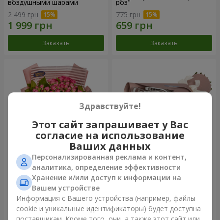
воздушными шарами
роз"
2 499 грн
775 грн
Заказать
Заказать
Здравствуйте!
Этот сайт запрашивает у Вас
согласие на использование
Ваших данных
Персонализированная реклама и контент,
Букет роз "Моей милашке!"
Букет "7 розовых роз!"
аналитика, определение эффективности
Хранение и/или доступ к информации на
2 554 грн
999 грн
Вашем устройстве
Информация с Вашего устройства (например, файлы
cookie и уникальные идентификаторы) будет доступна
Заказать
Заказать
поставщикам. Кроме того, они, а также этот сайт или