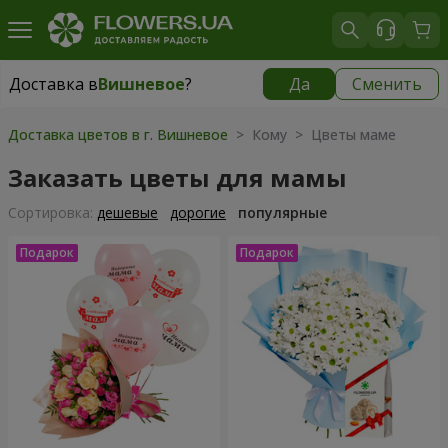
Доставка в
Вишневое
?
Да
Сменить
Доставка в
Вишневое
|
бесплатно
Доставка цветов в г. Вишневое
> Кому > Цветы маме
Заказать цветы для мамы
Cортировка:
дешевые
дорогие
популярные