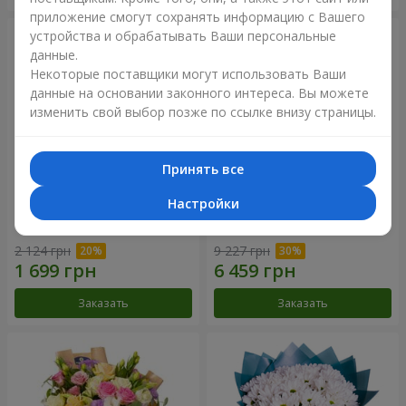
приложение смогут сохранять информацию с Вашего
устройства и обрабатывать Ваши персональные
данные.
Некоторые поставщики могут использовать Ваши
данные на основании законного интереса. Вы можете
изменить свой выбор позже по ссылке внизу страницы.
Принять все
Настройки
Романтический букет
Цветы в коробке "101
"Небеса"
розовая роза"
2 124 грн
9 227 грн
Заказать
Заказать