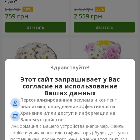
чудо"
843 грн
3 937 грн
Заказать
Заказать
Здравствуйте!
Этот сайт запрашивает у Вас
согласие на использование
Ваших данных
Персонализированная реклама и контент,
Букет "Киото" из 5 белых
Букет "Времена года"
аналитика, определение эффективности
хризантем
Хранение и/или доступ к информации на
1 110 грн
1 249 грн
Вашем устройстве
Информация с Вашего устройства (например, файлы
cookie и уникальные идентификаторы) будет доступна
Заказать
Заказать
поставщикам. Кроме того, они, а также этот сайт или