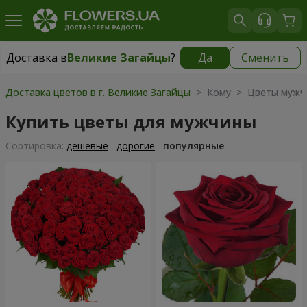
Доставка в
Великие Загайцы
?
Да
Сменить
Доставка в
Великие Загайцы
|
1230 грн
Доставка цветов в г. Великие Загайцы
> Кому > Цветы мужч
Купить цветы для мужчины
Cортировка:
дешевые
дорогие
популярные