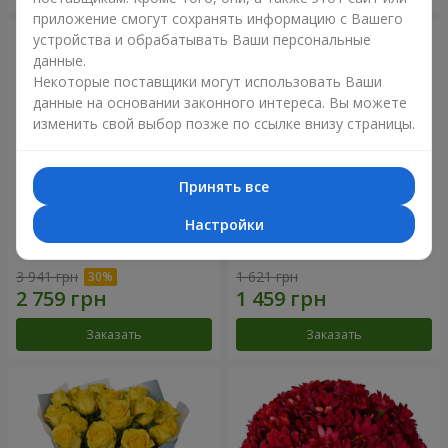
приложение смогут сохранять информацию с Вашего
устройства и обрабатывать Ваши персональные
данные.
Некоторые поставщики могут использовать Ваши
данные на основании законного интереса. Вы можете
изменить свой выбор позже по ссылке внизу страницы.
Принять все
Настройки
Букет "Крещатик"
Букет "Мы и лето"
3 941 грн
1 621 грн
Заказать
Заказать