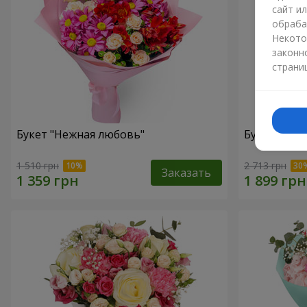
сайт и
обраба
Некото
законн
страни
Букет "Нежная любовь"
Букет "Цве
1 510 грн
2 713 грн
Заказать