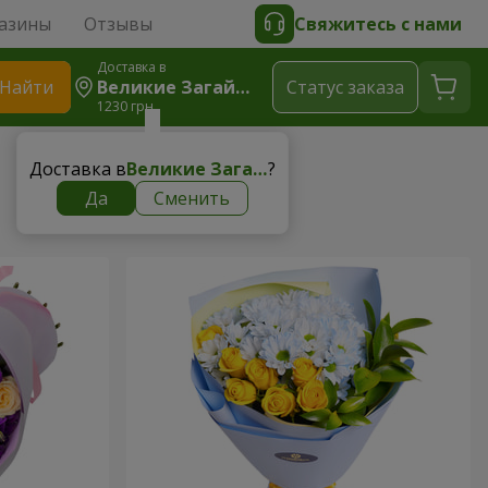
азины
Отзывы
Свяжитесь с нами
Доставка в
Найти
Великие Загайцы
Cтатус заказа
1230 грн
Доставка в
Великие Загайцы
?
Да
Сменить