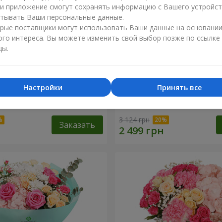
ли приложение смогут сохранять информацию с Вашего устройст
тывать Ваши персональные данные.
рые поставщики могут использовать Ваши данные на основани
ого интереса. Вы можете изменить свой выбор позже по ссылке
цы.
Настройки
Принять все
точный бал"
Корзина "Влюбленный сад
3 124 грн
Заказать