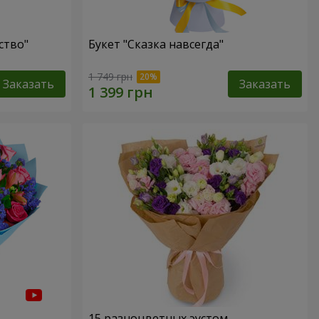
ство"
Букет "Сказка навсегда"
1 749 грн
Заказать
Заказать
15 разноцветных эустом