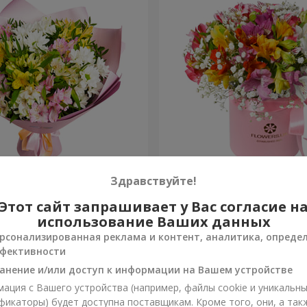
ов "Чудесное настроение"
Цветы в коробке "Яркая ф
Здравствуйте!
Этот сайт запрашивает у Вас согласие н
2 305 грн
Заказать
использование Ваших данных
рсонализированная реклама и контент, аналитика, опреде
фективности
анение и/или доступ к информации на Вашем устройстве
ация с Вашего устройства (например, файлы cookie и уникальн
фикаторы) будет доступна поставщикам. Кроме того, они, а так