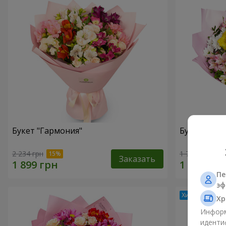
Букет "Гармония"
Букет цвет
2 234 грн
1 732 грн
Заказать
Пе
эф
Хр
Информ
иденти