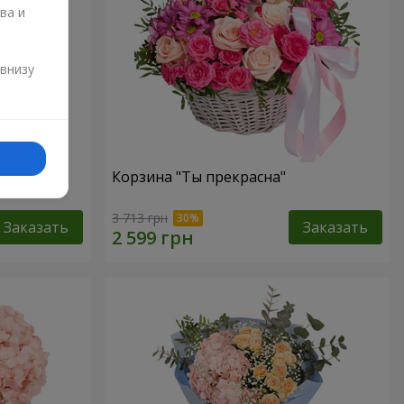
ва и
и
 внизу
"
Корзина "Ты прекрасна"
3 713 грн
Заказать
Заказать