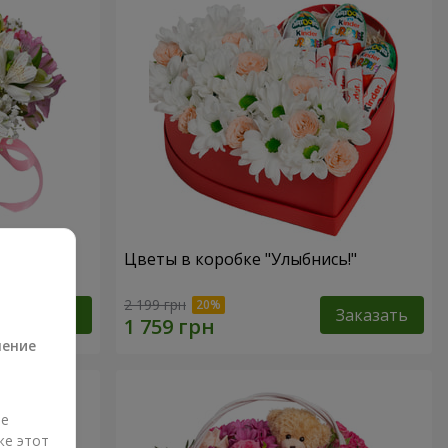
антазия"
Цветы в коробке "Улыбнись!"
а
2 199 грн
Заказать
Заказать
ление
ые
же этот