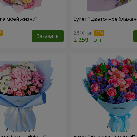
зка моей жизни"
Букет "Цветочное блажен
2 510 грн
Заказать
кий букет "Небеса"
Букет "Не упускай мечту!"