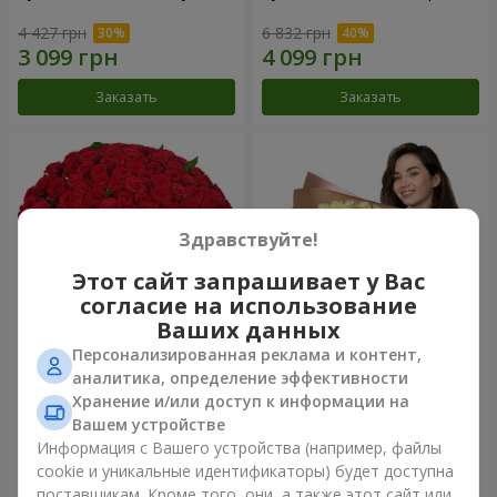
4 427 грн
6 832 грн
Заказать
Заказать
Здравствуйте!
Этот сайт запрашивает у Вас
согласие на использование
Ваших данных
Персонализированная реклама и контент,
101 красная роза
Букет "Сердце – сердцу"
аналитика, определение эффективности
Хранение и/или доступ к информации на
10 725 грн
6 098 грн
Вашем устройстве
Информация с Вашего устройства (например, файлы
cookie и уникальные идентификаторы) будет доступна
Заказать
Заказать
поставщикам. Кроме того, они, а также этот сайт или