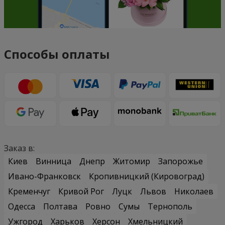
Способы оплаты
Заказ в:
Киев
Винница
Днепр
Житомир
Запорожье
Ивано-Франковск
Кропивницкий (Кировоград)
Кременчуг
Кривой Рог
Луцк
Львов
Николаев
Одесса
Полтава
Ровно
Сумы
Тернополь
Ужгород
Харьков
Херсон
Хмельницкий