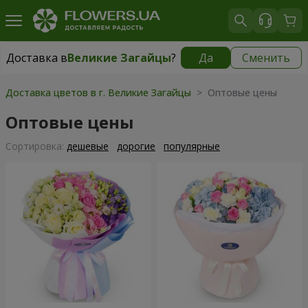
Доставка в
Великие Загайцы
?
Да
Сменить
Доставка в
Великие Загайцы
|
1230 грн
Доставка цветов в г. Великие Загайцы
> Оптовые цены
Оптовые цены
Cортировка:
дешевые
дорогие
популярные