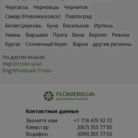
Черкассы
Черновцы
Чернигов
Самар (Новомосковск)
Павлоград
Белая Церковь
Буча
Васильков
Ирпень
Умань
Варшава
Прага
Вена
Берлин
Ревное
Бургас
Солнечный берег
Варна
другие регионы
На других языках:
Укр:
Оптові ціни
Eng:
Wholesale Prices
Контактные данные
Звоните нам
+1 718 475 92 72
Киевстар
(067) 355 77 55
Водафон
(099) 355 77 55