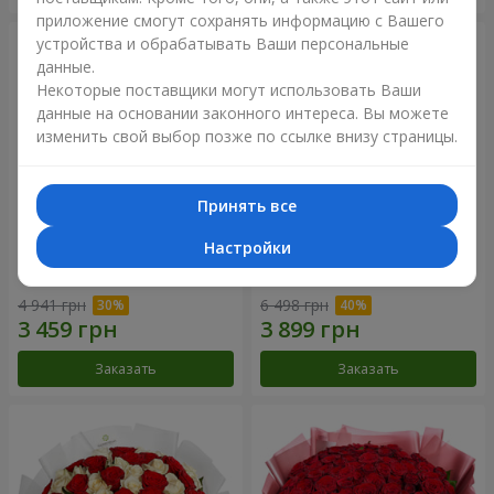
приложение смогут сохранять информацию с Вашего
устройства и обрабатывать Ваши персональные
данные.
Некоторые поставщики могут использовать Ваши
данные на основании законного интереса. Вы можете
изменить свой выбор позже по ссылке внизу страницы.
Принять все
Настройки
Букет "Нежный оттенок"
Цветы в коробке “Кадриль”
4 941 грн
6 498 грн
Заказать
Заказать