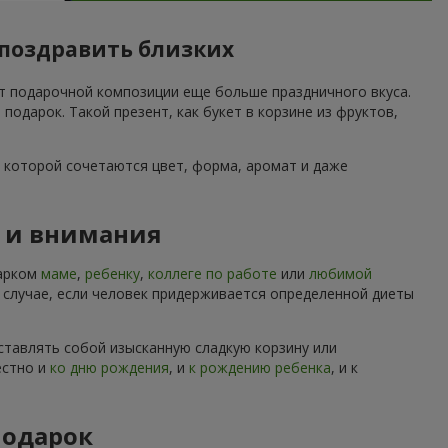
 поздравить близких
ет подарочной композиции еще больше праздничного вкуса.
дарок. Такой презент, как букет в корзине из фруктов,
 которой сочетаются цвет, форма, аромат и даже
ы и внимания
дарком
маме
,
ребенку
,
коллеге по работе
или
любимой
м случае, если человек придерживается определенной диеты
ставлять собой изысканную сладкую корзину или
естно и
ко дню рождения
, и
к рождению ребенка
, и к
подарок