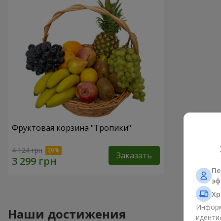
Фруктовая корзина "Тропики"
4 124 грн
Заказать
Пе
эф
Хр
Информ
Наши достижения
иденти