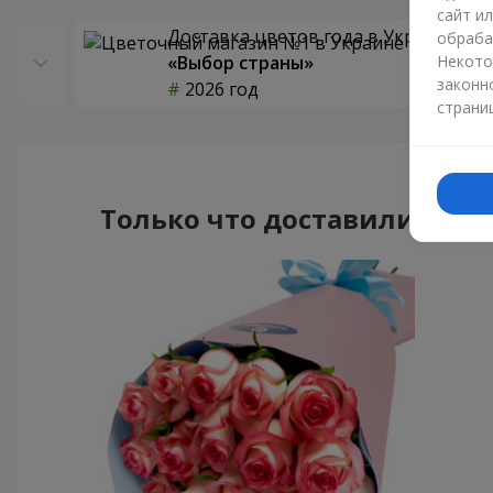
сайт и
Доставка цветов года в Украине
обраба
«Выбор страны»
Некото
законн
2026 год
страни
Только что доставили