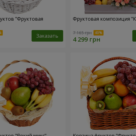
уктов "Фруктовая
Фруктовая композиция "К
7 165 грн
Заказать
уктов "Яркий микс"
Корзина фруктов "Фрукт