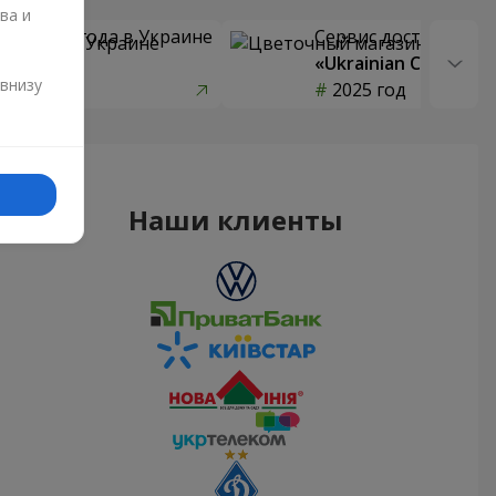
ва и
 цветов года в Украине
Сервис доставки цв
страны»
«Ukrainian Choice»
и
 внизу
од
2025 год
Наши клиенты