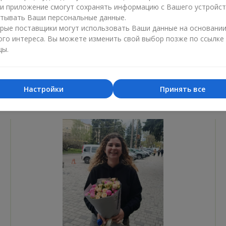
ли приложение смогут сохранять информацию с Вашего устройст
Лучший цветочный магазин
Доставка
тывать Ваши персональные данные.
«Ukrainian Business Award»
«Выбор 
рые поставщики могут использовать Ваши данные на основани
ого интереса. Вы можете изменить свой выбор позже по ссылке
2026 год
2025 г
цы.
Настройки
Принять все
Фотогалерея