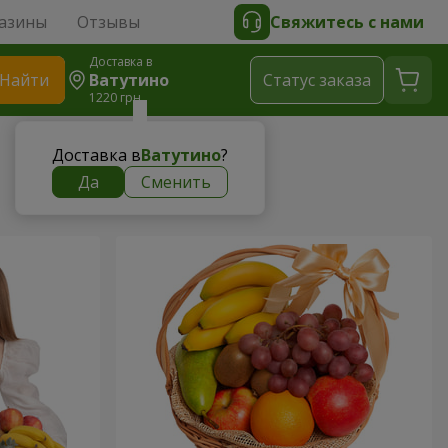
азины
Отзывы
Свяжитесь с нами
Доставка в
Найти
Ватутино
Cтатус заказа
1220 грн
Доставка в
Ватутино
?
Да
Сменить