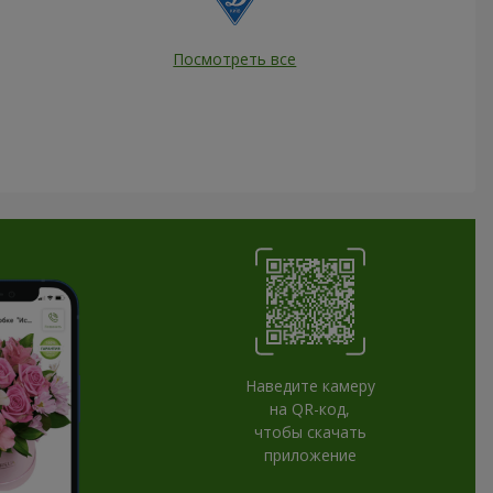
Посмотреть все
Наведите камеру
на QR-код,
чтобы скачать
приложение