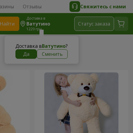
азины
Отзывы
Свяжитесь с нами
Доставка в
Найти
Ватутино
Cтатус заказа
1220 грн
Доставка в
Ватутино
?
Да
Сменить