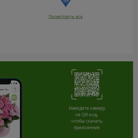
Посмотреть все
Наведите камеру
на QR-код,
чтобы скачать
приложение