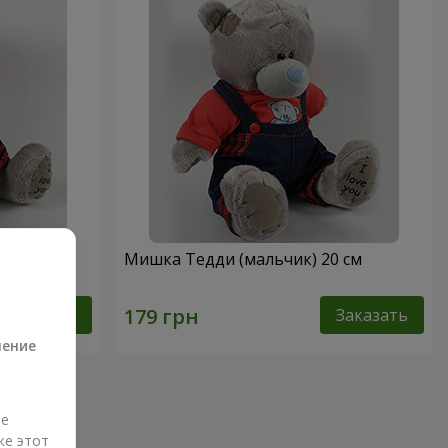
0 см
Мишка Тедди (мальчик) 20 см
а
Заказать
Заказать
ление
ые
же этот