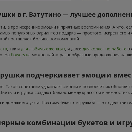
шки в г. Ватутино — лучшее дополнен
и, а про искренние эмоции и приятные воспоминания. А что, есл
самых популярных вариантов подарка — простого, искреннего и
ушкой» оставляет больше воспоминаний.
аста
, так и
для любимых женщин
, и даже
для коллег по работе
в 
о. На
flowers.ua
можно найти разнообразные предложения на люб
грушка подчеркивает эмоции вмес
ие. Такое сочетание удваивает эмоции и позволяет их обновлят
 Цветы и игрушка создают баланс между красотой и нежностью, 
 и домашнего уюта. Поэтому букет с игрушкой — это действите
ярные комбинации букетов и игр