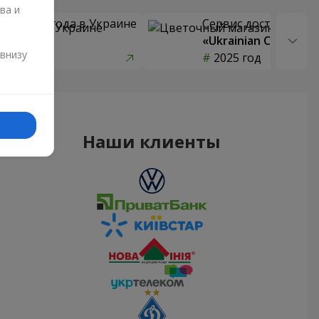
ва и
 цветов года в Украине
Сервис доставки цв
страны»
«Ukrainian Choice»
и
 внизу
од
2025 год
Наши клиенты