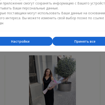
ли приложение смогут сохранять информацию с Вашего устройст
Лучший цветочный магазин
Доставка
тывать Ваши персональные данные.
«Ukrainian Business Award»
«Выбор 
рые поставщики могут использовать Ваши данные на основани
ого интереса. Вы можете изменить свой выбор позже по ссылке
2026 год
2025 г
цы.
Настройки
Принять все
Фотогалерея