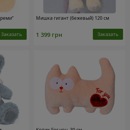
Креми"
Мишка гигант (бежевый) 120 см
Заказать
Заказать
м
Котик For you, 30 см