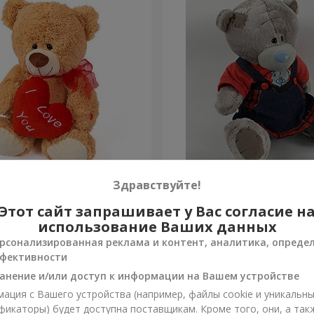
а (с сердцем) 30 см
Мишка Тедди (девочка) 2
Здравствуйте!
Этот сайт запрашивает у Вас согласие н
Заказать
использование Ваших данных
рсонализированная реклама и контент, аналитика, опреде
фективности
анение и/или доступ к информации на Вашем устройстве
ация с Вашего устройства (например, файлы cookie и уникальн
фикаторы) будет доступна поставщикам. Кроме того, они, а так