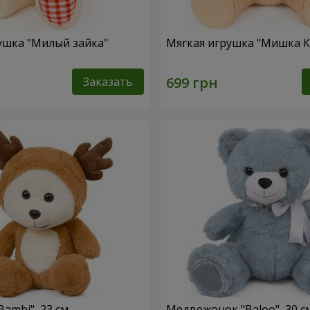
ушка "Милый зайка"
Мягкая игрушка "Мишка 
Заказать
ambi", 23 см
Медвежонок "Baloo", 30 с