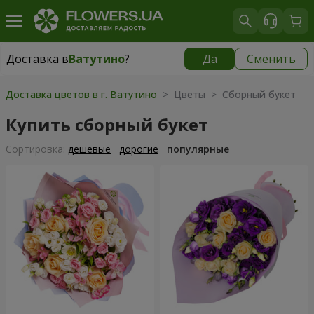
Доставка в
Ватутино
?
Да
Сменить
Доставка в
Ватутино
|
1220 грн
Доставка цветов в г. Ватутино
> Цветы > Сборный букет
Купить сборный букет
Cортировка:
дешевые
дорогие
популярные