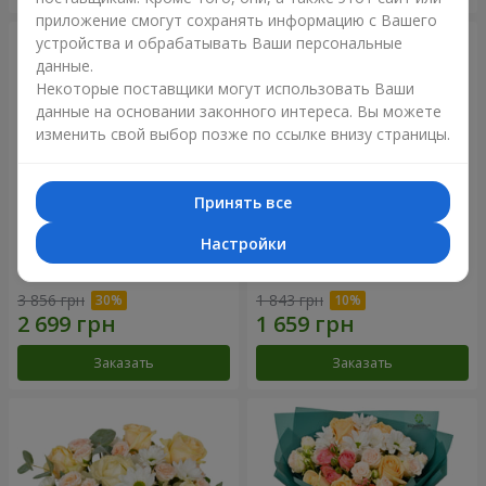
приложение смогут сохранять информацию с Вашего
устройства и обрабатывать Ваши персональные
данные.
Некоторые поставщики могут использовать Ваши
данные на основании законного интереса. Вы можете
изменить свой выбор позже по ссылке внизу страницы.
Принять все
Настройки
Цветы в коробке "Барокко"
Букет "Розовый вкус
ванили"
3 856 грн
1 843 грн
Заказать
Заказать