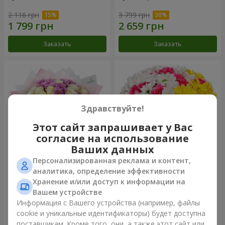
2 116 грн
3 799 грн
Заказать
Заказать
Здравствуйте!
Этот сайт запрашивает у Вас
согласие на использование
Ваших данных
Персонализированная реклама и контент,
Букет "Дежавю"
Цветы в коробке "Мое
аналитика, определение эффективности
сердце"
Хранение и/или доступ к информации на
2 658 грн
1 293 грн
Вашем устройстве
Информация с Вашего устройства (например, файлы
cookie и уникальные идентификаторы) будет доступна
Заказать
Заказать
поставщикам. Кроме того, они, а также этот сайт или