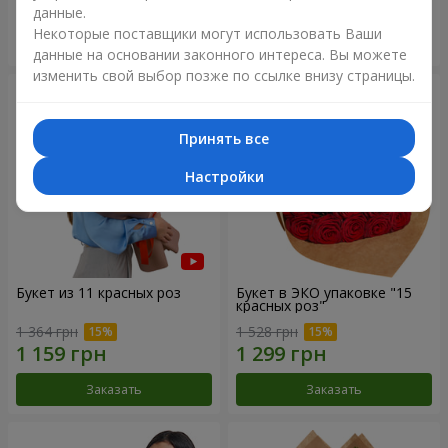
данные.
Некоторые поставщики могут использовать Ваши
Заказать
Заказать
данные на основании законного интереса. Вы можете
изменить свой выбор позже по ссылке внизу страницы.
Принять все
Настройки
Букет из 11 красных роз
Букет в ЭКО упаковке "15
красных роз"
1 364 грн
1 528 грн
Заказать
Заказать