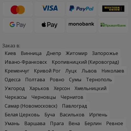
Заказ в:
Киев
Винница
Днепр
Житомир
Запорожье
Ивано-Франковск
Кропивницкий (Кировоград)
Кременчуг
Кривой Рог
Луцк
Львов
Николаев
Одесса
Полтава
Ровно
Сумы
Тернополь
Ужгород
Харьков
Херсон
Хмельницкий
Черкассы
Черновцы
Чернигов
Самар (Новомосковск)
Павлоград
Белая Церковь
Буча
Васильков
Ирпень
Умань
Варшава
Прага
Вена
Берлин
Ревное