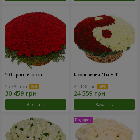
501 красная роза
Композиция "Ты + Я"
55 380 грн
49 118 грн
Заказать
Заказать