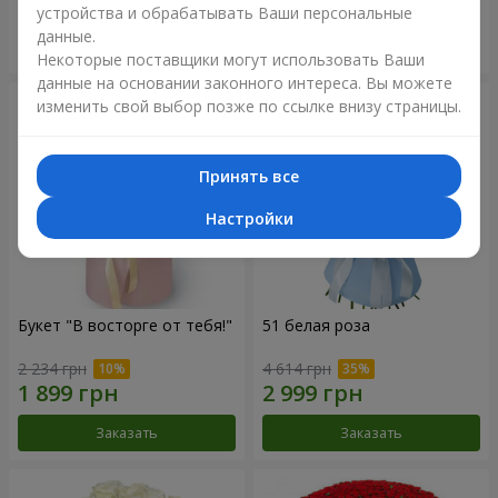
устройства и обрабатывать Ваши персональные
данные.
Заказать
Заказать
Некоторые поставщики могут использовать Ваши
данные на основании законного интереса. Вы можете
изменить свой выбор позже по ссылке внизу страницы.
Принять все
Настройки
Букет "В восторге от тебя!"
51 белая роза
2 234 грн
4 614 грн
Заказать
Заказать