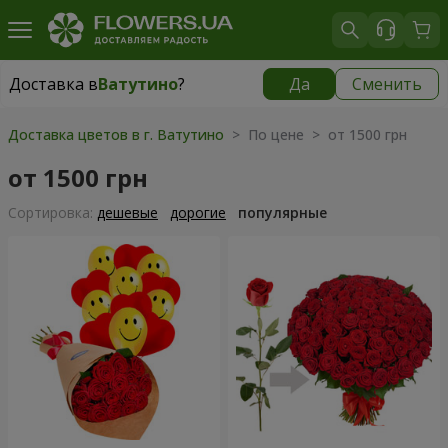
Доставка в
Ватутино
?
Да
Сменить
Доставка в
Ватутино
|
1220 грн
Доставка цветов в г. Ватутино
> По цене > от 1500 грн
от 1500 грн
Cортировка:
дешевые
дорогие
популярные