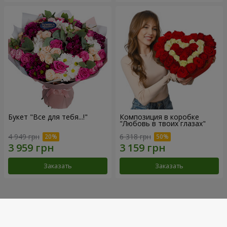
Букет "Все для тебя...!"
Композиция в коробке
"Любовь в твоих глазах"
4 949 грн
6 318 грн
Заказать
Заказать
Наши достижения