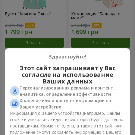
Букет "Княгиня Ольга"
Композиция "Баллада о
маме"
2 249 грн
2 124 грн
Заказать
Заказать
Здравствуйте!
Этот сайт запрашивает у Вас
согласие на использование
Ваших данных
Персонализированная реклама и контент,
аналитика, определение эффективности
Хранение и/или доступ к информации на
Вашем устройстве
Информация с Вашего устройства (например, файлы
Букет "Парадиз" из 29 роз
Букет роз "Карнавал любви"
cookie и уникальные идентификаторы) будет доступна
поставщикам. Кроме того, они, а также этот сайт или
2 624 грн
2 799 грн
приложение смогут сохранять информацию с Вашего