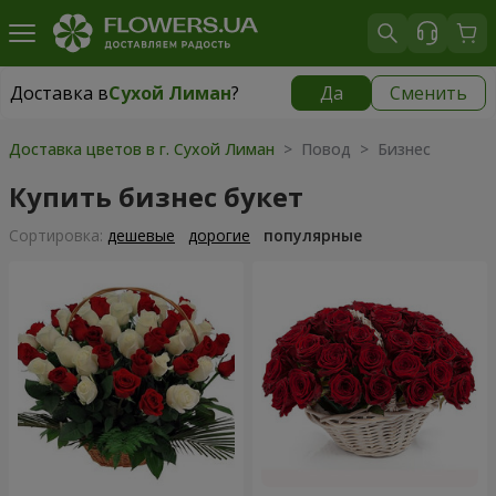
Доставка в
Сухой Лиман
?
Да
Сменить
Доставка в
Сухой Лиман
|
бесплатно
Доставка цветов в г. Сухой Лиман
> Повод > Бизнес
Купить бизнес букет
Cортировка:
дешевые
дорогие
популярные