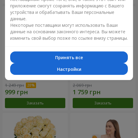
приложение смогут сохранять информацию с Вашего
устройства и обрабатывать Ваши персональные
данные.
Некоторые поставщики могут использовать Ваши
данные на основании законного интереса. Вы можете
изменить свой выбор позже по ссылке внизу страницы.
Принять все
Настройки
Букет "Времена года"
Букет из 21 кремовой розы
1 249 грн
2 069 грн
Заказать
Заказать