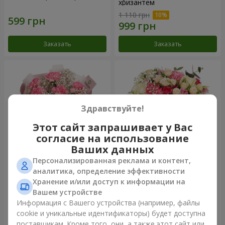
хризантем
1 110 грн
Заказать
Заказать
Здравствуйте!
Этот сайт запрашивает у Вас
согласие на использование
Ваших данных
Персонализированная реклама и контент,
Букет "Королева
Цветы в коробке
аналитика, определение эффективности
Карибского моря"
"Помпадур"
Хранение и/или доступ к информации на
1 449 грн
2 324 грн
Вашем устройстве
Информация с Вашего устройства (например, файлы
cookie и уникальные идентификаторы) будет доступна
Заказать
Заказать
поставщикам. Кроме того, они, а также этот сайт или