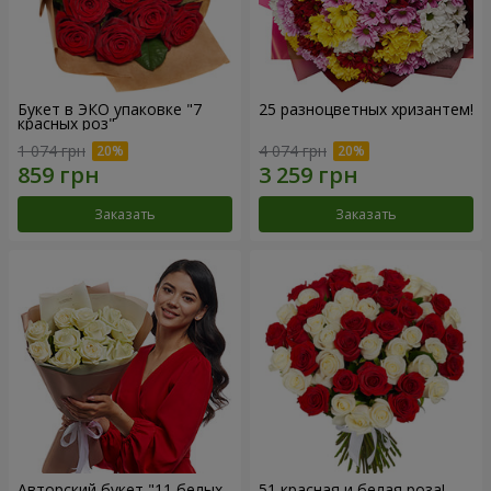
Букет в ЭКО упаковке "7
25 разноцветных хризантем!
красных роз"
1 074 грн
4 074 грн
Заказать
Заказать
Авторский букет "11 белых
51 красная и белая роза!