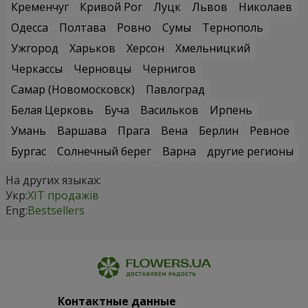
Кременчуг
Кривой Рог
Луцк
Львов
Николаев
Одесса
Полтава
Ровно
Сумы
Тернополь
Ужгород
Харьков
Херсон
Хмельницкий
Черкассы
Черновцы
Чернигов
Самар (Новомосковск)
Павлоград
Белая Церковь
Буча
Васильков
Ирпень
Умань
Варшава
Прага
Вена
Берлин
Ревное
Бургас
Солнечный берег
Варна
другие регионы
На других языках:
Укр:
ХІТ продажів
Eng:
Bestsellers
Контактные данные