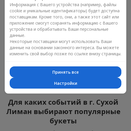
ошибиться с выбором, идеальный вариант —
Информация с Вашего устройства (например, файлы
универсальный букет. Это композиции, которые
cookie и уникальные идентификаторы) будет доступна
подходят для любого возраста и пола, а их состав
поставщикам. Кроме того, они, а также этот сайт или
можно адаптировать под любое мероприятие.
приложение смогут сохранять информацию с Вашего
Массовые цветочные предпочтения. Пионы,
устройства и обрабатывать Ваши персональные
тюльпаны, ромашки — это популярные букеты,
данные.
которые остаются привлекательными для
Некоторые поставщики могут использовать Ваши
покупателей. Они не только прекрасно выглядят, но и
данные на основании законного интереса. Вы можете
отражают атмосферу свежести и природной красоты.
изменить свой выбор позже по ссылке внизу страницы.
Популярные цветы для букетов часто меняются в
зависимости от времени года, но эти классические
композиции всегда остаются в списке самых
Принять все
востребованных. Если вы хотите быть уверенными в своём
выборе, смело обращайтесь к этим проверенным временем
Настройки
цветам.
Для каких событий в г. Сухой
Лиман выбирают популярные
букеты