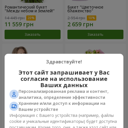
Романтический букет
Букет "Цветочное
"Между небом и землей!"
блаженство"
14 449 грн
2 954 грн
Заказать
Заказать
Здравствуйте!
Этот сайт запрашивает у Вас
согласие на использование
Ваших данных
Персонализированная реклама и контент,
аналитика, определение эффективности
Хранение и/или доступ к информации на
Букет "Королеве сердца"
Микс "Планета роз" из 51
Вашем устройстве
кустовой розы
Информация с Вашего устройства (например, файлы
2 954 грн
7 528 грн
cookie и уникальные идентификаторы) будет доступна
поставщикам. Кроме того, они, а также этот сайт или