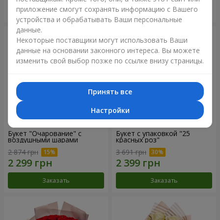
приложение смогут сохранять информацию с Вашего
Заказать
Заказать
устройства и обрабатывать Ваши персональные
данные.
Некоторые поставщики могут использовать Ваши
данные на основании законного интереса. Вы можете
изменить свой выбор позже по ссылке внизу страницы.
Принять все
Настройки
Букет "Очарование" с
Букет с упаковкой "25
воздушными шарами
красных роз"
2 874 грн
3 691 грн
Заказать
Заказать