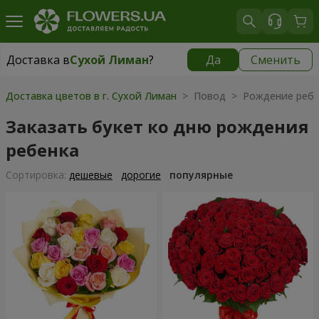
Доставка в
Сухой Лиман
?
Да
Сменить
Доставка в
Сухой Лиман
|
бесплатно
Доставка цветов в г. Сухой Лиман
> Повод > Рождение ребе
Заказать букет ко дню рождения
ребенка
Cортировка:
дешевые
дорогие
популярные