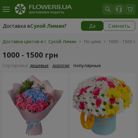
Доставка в
Сухой Лиман
?
Да
Сменить
Доставка в
Сухой Лиман
|
бесплатно
Доставка цветов в г. Сухой Лиман
> По цене > 1000 - 1500 гр
1000 - 1500 грн
Cортировка:
дешевые
дорогие
популярные