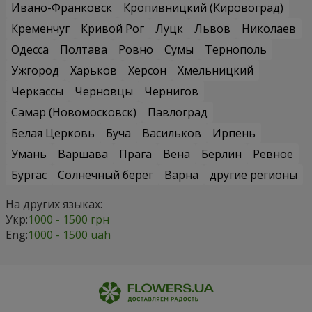
Ивано-Франковск
Кропивницкий (Кировоград)
Кременчуг
Кривой Рог
Луцк
Львов
Николаев
Одесса
Полтава
Ровно
Сумы
Тернополь
Ужгород
Харьков
Херсон
Хмельницкий
Черкассы
Черновцы
Чернигов
Самар (Новомосковск)
Павлоград
Белая Церковь
Буча
Васильков
Ирпень
Умань
Варшава
Прага
Вена
Берлин
Ревное
Бургас
Солнечный берег
Варна
другие регионы
На других языках:
Укр:
1000 - 1500 грн
Eng:
1000 - 1500 uah