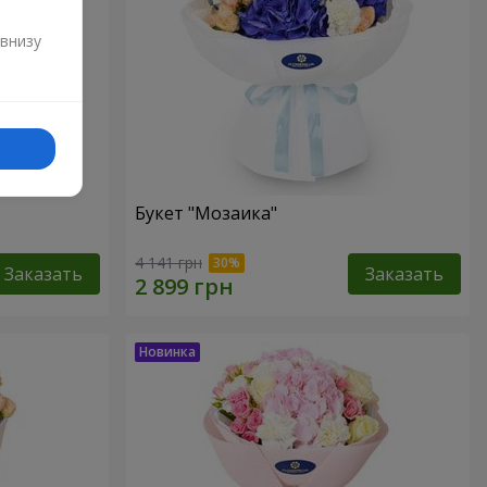
и
 внизу
Букет "Мозаика"
4 141 грн
Заказать
Заказать