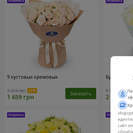
9 кустовых кремовых
Букет "Оба
2 212 грн
3 799 грн
Пе
Заказать
эф
Хр
Информ
иденти
сайт и
обраба