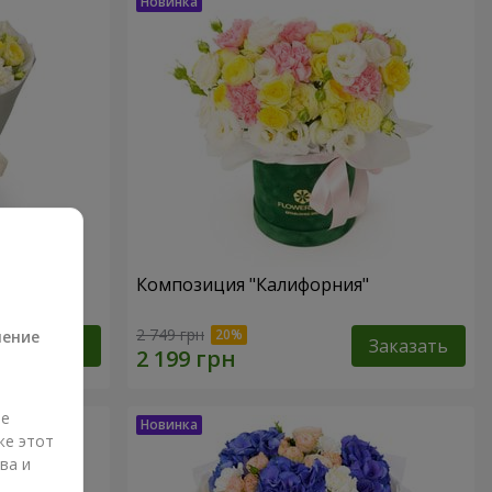
Композиция "Калифорния"
а
2 749 грн
ление
Заказать
Заказать
ые
же этот
ва и