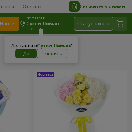
азины
Отзывы
Свяжитесь с нами
Доставка в
Найти
Сухой Лиман
Cтатус заказа
бесплатно
Доставка в
Сухой Лиман
?
Да
Сменить