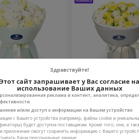
Здравствуйте!
яние"
Букет "Мараньяма"
Этот сайт запрашивает у Вас согласие н
использование Ваших данных
3 145 грн
рсонализированная реклама и контент, аналитика, опреде
Заказать
фективности
анение и/или доступ к информации на Вашем устройстве
ация с Вашего устройства (например, файлы cookie и уникальн
фикаторы) будет доступна поставщикам. Кроме того, они, а так
ли приложение смогут сохранять информацию с Вашего устройст
тывать Ваши персональные данные.