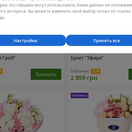
рые поставщики могут использовать Ваши данные на основани
ого интереса. Вы можете изменить свой выбор позже по ссылке
цы.
Настройки
Принять все
и Грей"
Букет "Эфира"
3 812 грн
Заказать