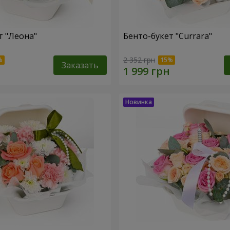
т "Леона"
Бенто-букет "Currara"
2 352 грн
Заказать