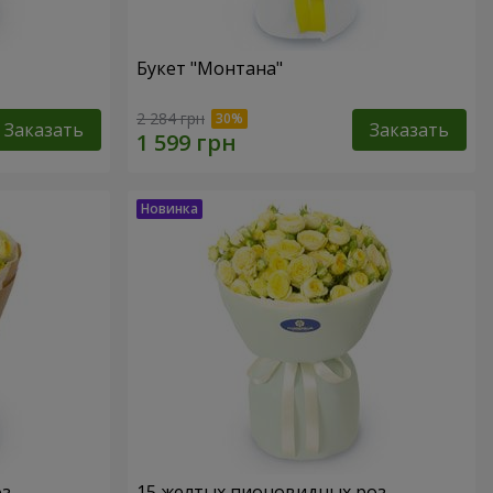
Букет "Монтана"
2 284 грн
Заказать
Заказать
оз
15 желтых пионовидных роз