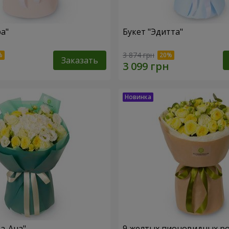
ра"
Букет "Эдитта"
3 874 грн
Заказать
та-Ана"
9 желтых пионовидных р