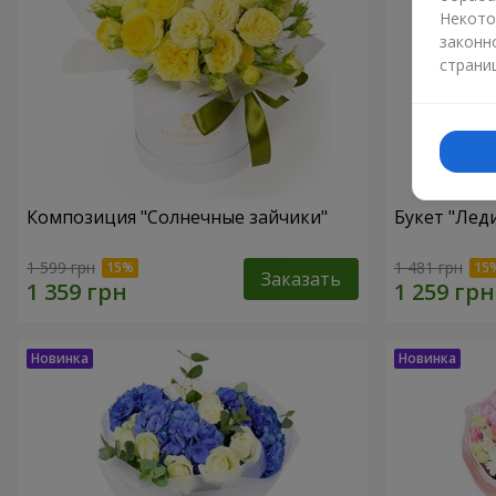
Некото
законн
страни
Композиция "Солнечные зайчики"
Букет "Лед
1 599 грн
1 481 грн
Заказать