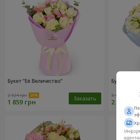
Букет "Её Величество"
Букет "Ари
2 324 грн
3 481 грн
Заказать
Пе
эф
Хр
Информ
иденти