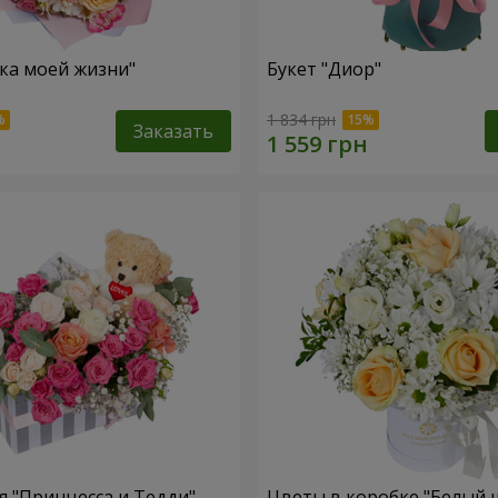
зка моей жизни"
Букет "Диор"
1 834 грн
Заказать
 "Принцесса и Тедди"
Цветы в коробке "Белый 