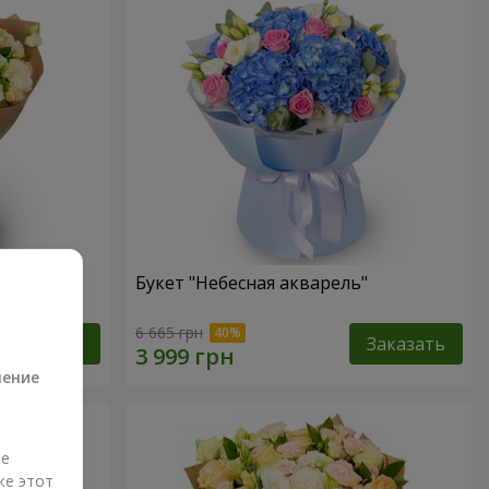
Букет "Небесная акварель"
а
6 665 грн
Заказать
Заказать
ление
ые
же этот