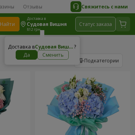
азины
Отзывы
Свяжитесь с нами
Доставка в
Найти
Судовая Вишня
Cтатус заказа
812 грн
Доставка в
Судовая Вишня
?
Да
Сменить
Подкатегории