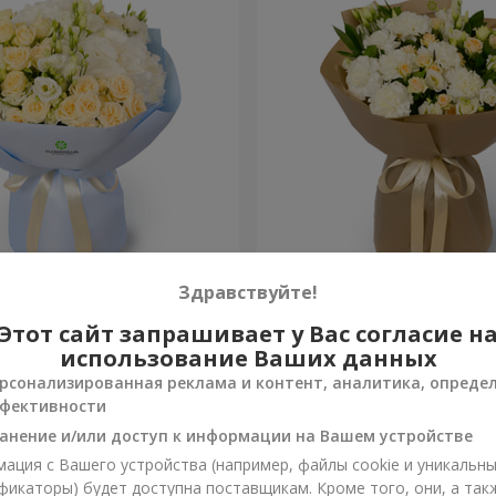
ана"
Букет "Веяна"
Здравствуйте!
Этот сайт запрашивает у Вас согласие н
2 856 грн
Заказать
использование Ваших данных
рсонализированная реклама и контент, аналитика, опреде
фективности
анение и/или доступ к информации на Вашем устройстве
ация с Вашего устройства (например, файлы cookie и уникальн
фикаторы) будет доступна поставщикам. Кроме того, они, а так