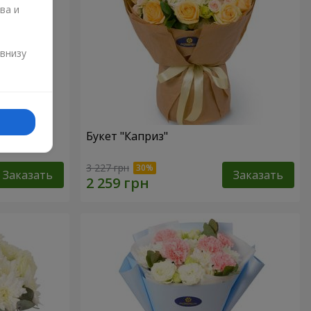
ва и
и
 внизу
Букет "Каприз"
3 227 грн
Заказать
Заказать