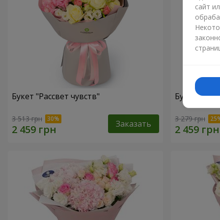
сайт и
обраба
Некото
законн
страни
Букет "Рассвет чувств"
Букет "Cаval
3 513 грн
3 279 грн
Заказать