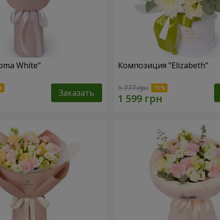
oma White"
Композиция "Elizabeth"
1 777 грн
Заказать