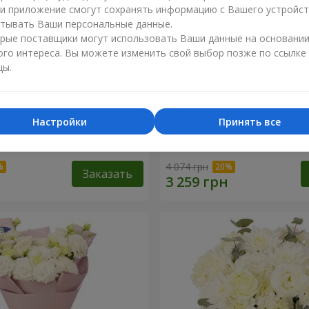
ли приложение смогут сохранять информацию с Вашего устройст
тывать Ваши персональные данные.
рые поставщики могут использовать Ваши данные на основани
ого интереса. Вы можете изменить свой выбор позже по ссылке
цы.
Настройки
Принять все
li"
Букет "Magic Rose"
4 074 грн
Заказать