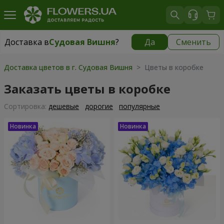
Доставка в
Судовая Вишня
?
Да
Сменить
Доставка в
Судовая Вишня
|
812 грн
Доставка цветов в г. Судовая Вишня
> Цветы в коробке
Заказать цветы в коробке
Cортировка:
дешевые
дорогие
популярные