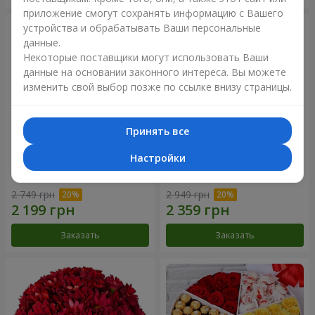
приложение смогут сохранять информацию с Вашего
устройства и обрабатывать Ваши персональные
данные.
Некоторые поставщики могут использовать Ваши
данные на основании законного интереса. Вы можете
изменить свой выбор позже по ссылке внизу страницы.
Принять все
Настройки
Композиция "Мулен Руж"
Цветы в коробке "19 белых
роз"
2 749 грн
2 949 грн
Заказать
Заказать