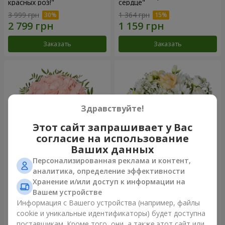
красных роз!"
сердце"
3 999 грн
1 364 грн
Заказать
Заказать
Здравствуйте!
Этот сайт запрашивает у Вас
согласие на использование
Ваших данных
Персонализированная реклама и контент,
Цветы в коробке "Розовый
Цветы в коробке "Белый
аналитика, определение эффективности
опал"
шелк"
Хранение и/или доступ к информации на
1 284 грн
1 764 грн
Вашем устройстве
Информация с Вашего устройства (например, файлы
cookie и уникальные идентификаторы) будет доступна
Заказать
Заказать
поставщикам. Кроме того, они, а также этот сайт или