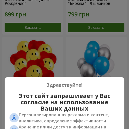
Рождения"
"Бирюза" - 9 шариков
Заказать
Заказать
Здравствуйте!
Этот сайт запрашивает у Вас
11 желтых смайлов и
Фонтан шаров "Небо"
согласие на использование
красных сердец
Ваших данных
Персонализированная реклама и контент,
аналитика, определение эффективности
Хранение и/или доступ к информации на
Заказать
Заказать