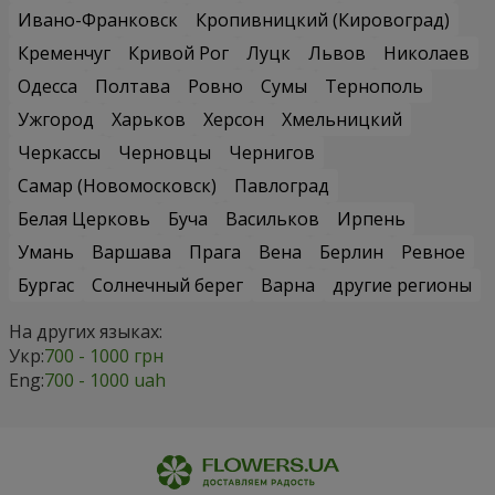
Ивано-Франковск
Кропивницкий (Кировоград)
Кременчуг
Кривой Рог
Луцк
Львов
Николаев
Одесса
Полтава
Ровно
Сумы
Тернополь
Ужгород
Харьков
Херсон
Хмельницкий
Черкассы
Черновцы
Чернигов
Самар (Новомосковск)
Павлоград
Белая Церковь
Буча
Васильков
Ирпень
Умань
Варшава
Прага
Вена
Берлин
Ревное
Бургас
Солнечный берег
Варна
другие регионы
На других языках:
Укр:
700 - 1000 грн
Eng:
700 - 1000 uah