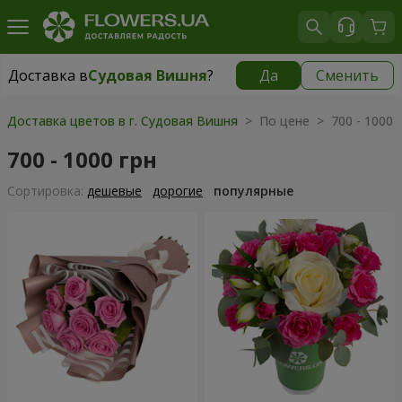
Доставка в
Судовая Вишня
?
Да
Сменить
Доставка в
Судовая Вишня
|
812 грн
Доставка цветов в г. Судовая Вишня
> По цене > 700 - 1000 
700 - 1000 грн
Cортировка:
дешевые
дорогие
популярные