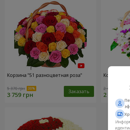
Корзина "51 разноцветная роза"
Корзина хр
5 370 грн
2 469 грн
Заказать
Пе
эф
Хр
Информ
иденти