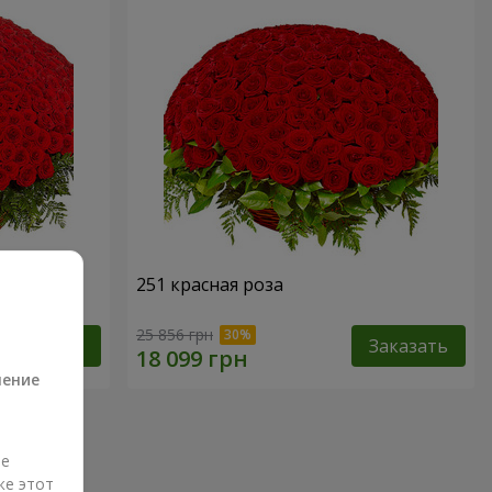
251 красная роза
а
25 856 грн
Заказать
Заказать
ление
ые
же этот