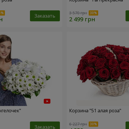
3 570 грн
Заказать
нгелочек"
Корзина "51 алая роза"
6 227 грн
Заказать