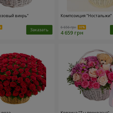
озовый вихрь"
Композиция "Ностальжи"
6 656 грн
Заказать
я роза
Корзина "Ты прекрасна"