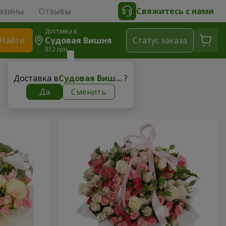
азины
Отзывы
Свяжитесь с нами
Доставка в
Найти
Судовая Вишня
Cтатус заказа
812 грн
Доставка в
Судовая Вишня
?
Да
Сменить