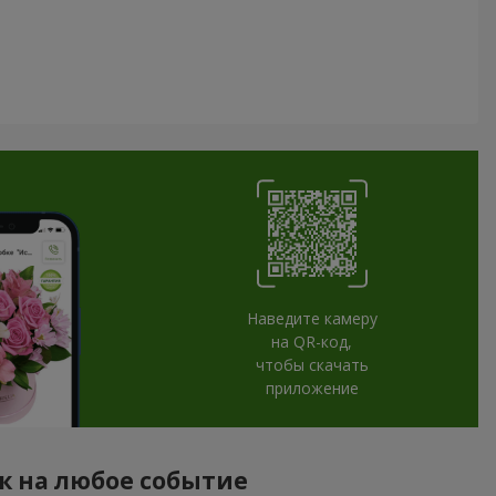
Наведите камеру
на QR-код,
чтобы скачать
приложение
к на любое событие