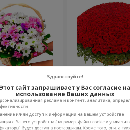
изантем "Яркая поляна"
501 красная роза
Здравствуйте!
Этот сайт запрашивает у Вас согласие н
58 907 грн
Заказать
использование Ваших данных
рсонализированная реклама и контент, аналитика, опреде
фективности
анение и/или доступ к информации на Вашем устройстве
ация с Вашего устройства (например, файлы cookie и уникальн
фикаторы) будет доступна поставщикам. Кроме того, они, а так