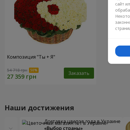
сайт и
обраба
Некото
законн
страни
Композиция "Ты + Я"
54 718 грн
Заказать
Наши достижения
Доставка цветов года в Украине
«Выбор страны»