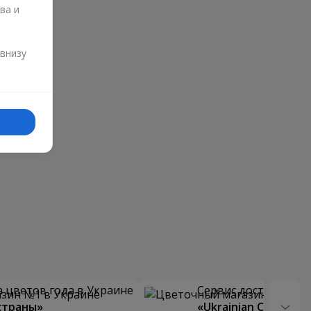
ва и
и
 внизу
 цветов года в Украине
Сервис доставки цв
страны»
«Ukrainian Choice»