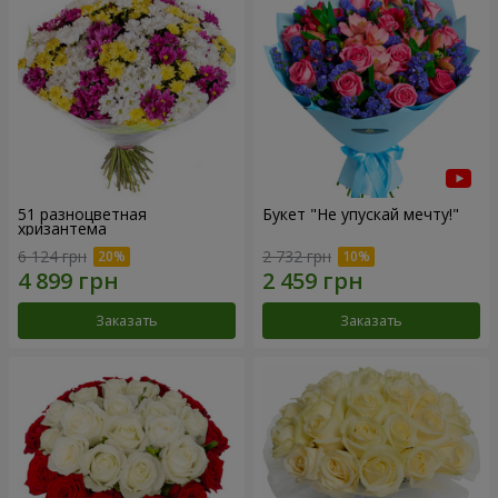
51 разноцветная
Букет "Не упускай мечту!"
хризантема
6 124 грн
2 732 грн
Заказать
Заказать