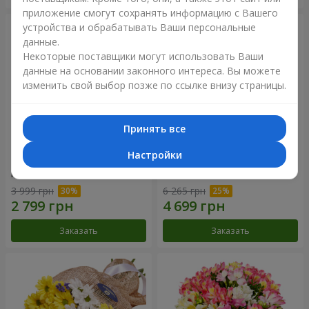
приложение смогут сохранять информацию с Вашего
устройства и обрабатывать Ваши персональные
данные.
Некоторые поставщики могут использовать Ваши
данные на основании законного интереса. Вы можете
изменить свой выбор позже по ссылке внизу страницы.
Принять все
Настройки
Цветы в коробке "25
Композиция в коробке
красных роз!"
"Любимой"
3 999 грн
6 265 грн
Заказать
Заказать