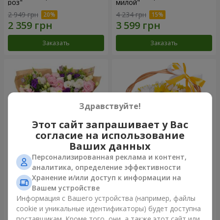
роз"
милой"
2 949 грн
4 234 грн
Заказать
Заказать
Здравствуйте!
Этот сайт запрашивает у Вас
согласие на использование
Ваших данных
Персонализированная реклама и контент,
15 разноцветных эустом
Корзина "Солнышко"
аналитика, определение эффективности
Хранение и/или доступ к информации на
3 145 грн
1 732 грн
Вашем устройстве
Информация с Вашего устройства (например, файлы
cookie и уникальные идентификаторы) будет доступна
Заказать
Заказать
поставщикам. Кроме того, они, а также этот сайт или