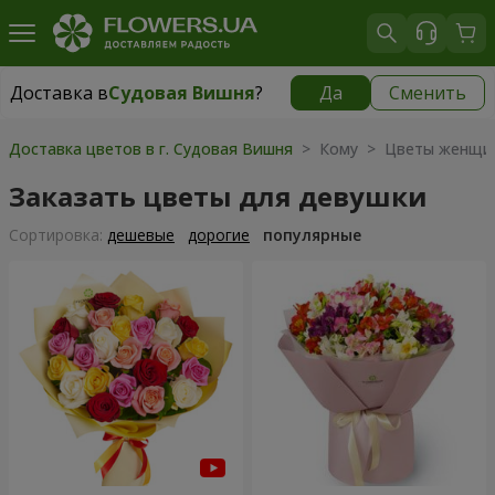
Доставка в
Судовая Вишня
?
Да
Сменить
Доставка в
Судовая Вишня
|
812 грн
Доставка цветов в г. Судовая Вишня
> Кому > Цветы женщи
Заказать цветы для девушки
Cортировка:
дешевые
дорогие
популярные