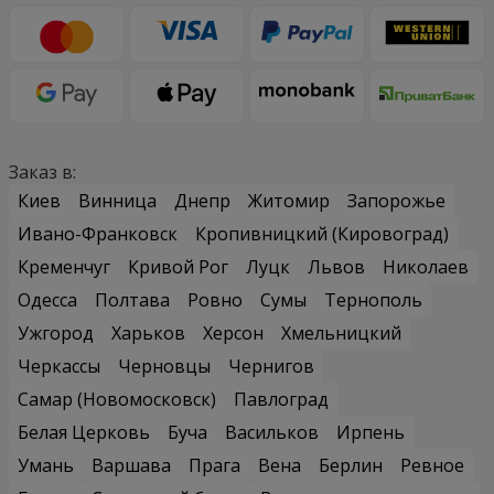
Заказ в:
Киев
Винница
Днепр
Житомир
Запорожье
Ивано-Франковск
Кропивницкий (Кировоград)
Кременчуг
Кривой Рог
Луцк
Львов
Николаев
Одесса
Полтава
Ровно
Сумы
Тернополь
Ужгород
Харьков
Херсон
Хмельницкий
Черкассы
Черновцы
Чернигов
Самар (Новомосковск)
Павлоград
Белая Церковь
Буча
Васильков
Ирпень
Умань
Варшава
Прага
Вена
Берлин
Ревное