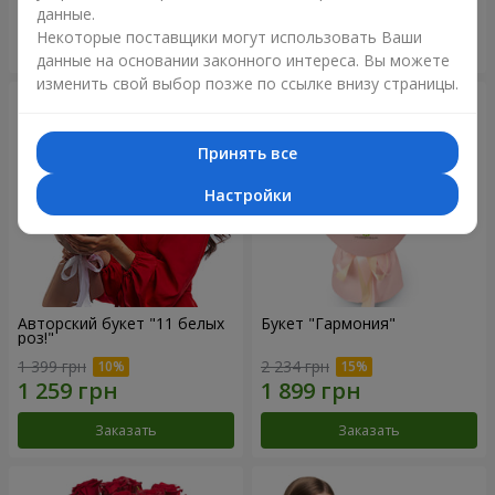
данные.
Некоторые поставщики могут использовать Ваши
Заказать
Заказать
данные на основании законного интереса. Вы можете
изменить свой выбор позже по ссылке внизу страницы.
Принять все
Настройки
Авторский букет "11 белых
Букет "Гармония"
роз!"
1 399 грн
2 234 грн
Заказать
Заказать