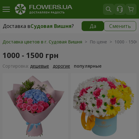
Доставка в
Судовая Вишня
?
Да
Сменить
Доставка в
Судовая Вишня
|
812 грн
Доставка цветов в г. Судовая Вишня
> По цене > 1000 - 1500
1000 - 1500 грн
Cортировка:
дешевые
дорогие
популярные