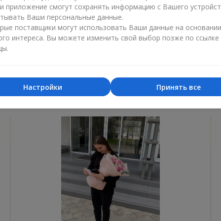
ли приложение смогут сохранять информацию с Вашего устройст
Лучший цветочный магазин
Доставка
тывать Ваши персональные данные.
«Ukrainian Business Award»
«Выбор 
рые поставщики могут использовать Ваши данные на основани
ого интереса. Вы можете изменить свой выбор позже по ссылке
2026 год
2025 г
цы.
Настройки
Принять все
Фотогалерея