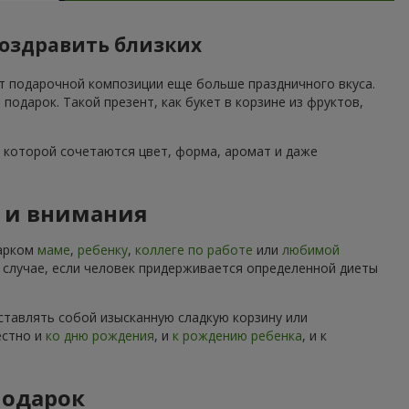
поздравить близких
ет подарочной композиции еще больше праздничного вкуса.
дарок. Такой презент, как букет в корзине из фруктов,
 которой сочетаются цвет, форма, аромат и даже
ы и внимания
дарком
маме
,
ребенку
,
коллеге по работе
или
любимой
м случае, если человек придерживается определенной диеты
ставлять собой изысканную сладкую корзину или
естно и
ко дню рождения
, и
к рождению ребенка
, и к
подарок