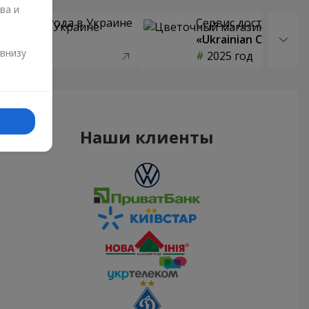
ва и
 цветов года в Украине
Сервис доставки цв
страны»
«Ukrainian Choice»
и
 внизу
од
2025 год
Наши клиенты