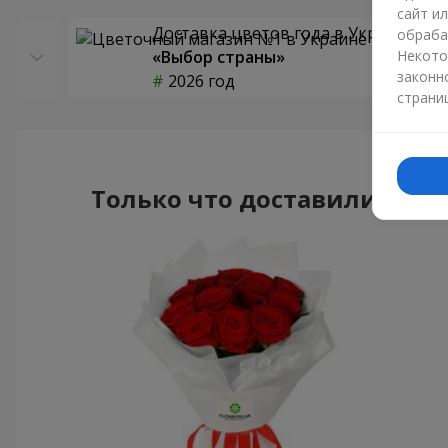
сайт и
Доставка цветов года в Украине
обраба
«Выбор страны»
Некото
законн
2026 год
страни
Только что доставили