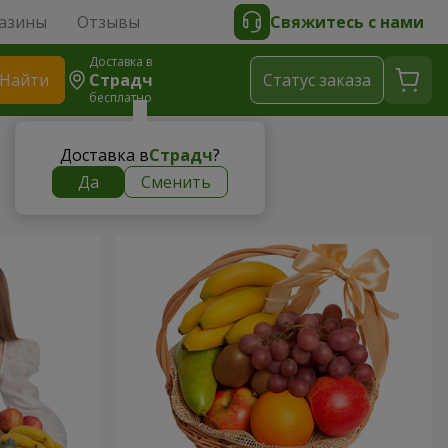
азины
Отзывы
Свяжитесь с нами
Доставка в
Найти
Страдч
Cтатус заказа
бесплатно
Доставка в
Страдч
?
Да
Сменить