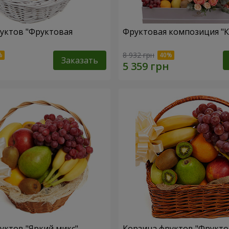
уктов "Фруктовая
Фруктовая композиция "К
8 932 грн
Заказать
уктов "Яркий микс"
Корзина фруктов "Фрукт