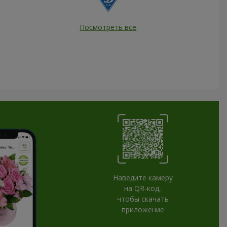
Посмотреть все
Наведите камеру
на QR-код,
чтобы скачать
приложение