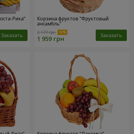
оста-Рика"
Корзина фруктов "Фруктовый
ансамбль"
2 177 грн
Заказать
Заказать
овый Джаз"
Корзина фруктов "Лакомка"