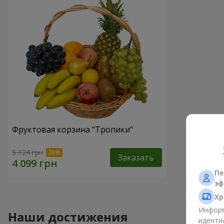
Фруктовая корзина "Тропики"
5 124 грн
Заказать
Пе
эф
Хр
Информ
Наши достижения
иденти