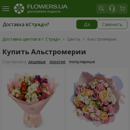
Доставка в
Страдч
?
Да
Сменить
Доставка в
Страдч
|
бесплатно
Доставка цветов в г. Страдч
> Цветы > Альстромерии
Купить Альстромерии
Cортировка:
дешевые
дорогие
популярные