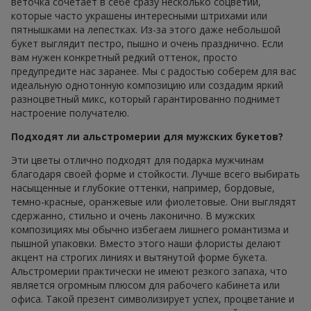
веточка сочетает в себе сразу несколько соцветий,
которые часто украшены интересными штрихами или
пятнышками на лепестках. Из-за этого даже небольшой
букет выглядит пестро, пышно и очень празднично. Если
вам нужен конкретный редкий оттенок, просто
предупредите нас заранее. Мы с радостью соберем для вас
идеальную однотонную композицию или создадим яркий
разноцветный микс, который гарантированно поднимет
настроение получателю.
Подходят ли альстромерии для мужских букетов?
Эти цветы отлично подходят для подарка мужчинам
благодаря своей форме и стойкости. Лучше всего выбирать
насыщенные и глубокие оттенки, например, бордовые,
темно-красные, оранжевые или фиолетовые. Они выглядят
сдержанно, стильно и очень лаконично. В мужских
композициях мы обычно избегаем лишнего романтизма и
пышной упаковки. Вместо этого наши флористы делают
акцент на строгих линиях и вытянутой форме букета.
Альстромерии практически не имеют резкого запаха, что
является огромным плюсом для рабочего кабинета или
офиса. Такой презент символизирует успех, процветание и