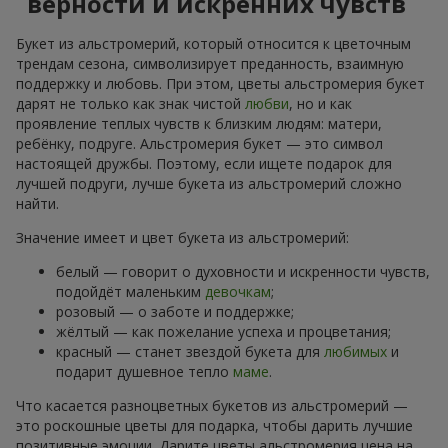
верности и искренних чувств
Букет из альстромерий, который относится к цветочным
трендам сезона, символизирует преданность, взаимную
поддержку и любовь. При этом, цветы альстромерия букет
дарят не только как знак чистой
любви
, но и как
проявление теплых чувств к близким людям: матери,
ребёнку, подруге. Альстромерия букет — это символ
настоящей дружбы. Поэтому, если ищете подарок для
лучшей подруги, лучше букета из альстромерий сложно
найти.
Значение имеет и цвет букета из альстромерий:
белый — говорит о духовности и искренности чувств,
подойдёт маленьким
девочкам
;
розовый — о заботе и поддержке;
жёлтый — как пожелание успеха и процветания;
красный — станет звездой букета для
любимых
и
подарит душевное тепло
маме
.
Что касается разноцветных букетов из альстромерий —
это роскошные цветы для подарка, чтобы дарить лучшие
позитивные эмоции. Дарите цветы альстромерия цена на