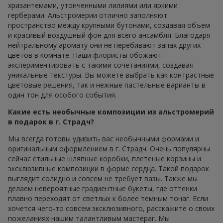
хризантемами, утонченными лилиями или яркими
герберами. Альстромерии отлично заполняют
пространство между крупными бутонами, создавая объем
и красивый воздушный фон для всего ансамбля. Благодаря
нейтральному аромату они не перебивают запах других
цветов в комнате. Наши флористы обожают
экспериментировать с такими сочетаниями, создавая
уникальные текстуры. Вы можете выбрать как контрастные
цветовые решения, так и нежные пастельные варианты в
один тон для особого события.
Какие есть необычные композиции из альстромерий
в подарок в г. Страдч?
Мы всегда готовы удивить вас необычными формами и
оригинальным оформлением в г. Страдч. Очень популярны
сейчас стильные шляпные коробки, плетеные корзины и
эксклюзивные композиции в форме сердца. Такой подарок
выглядит солидно и совсем не требует вазы. Также мы
делаем невероятные градиентные букеты, где оттенки
плавно переходят от светлых к более темным тонаг. Если
хочется чего-то совсем эксклюзивного, расскажите о своих
пожеланиях нашим талантливым мастераг. Мы