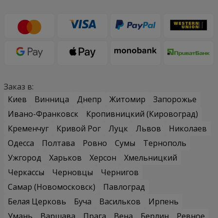
Заказ в:
Киев
Винница
Днепр
Житомир
Запорожье
Ивано-Франковск
Кропивницкий (Кировоград)
Кременчуг
Кривой Рог
Луцк
Львов
Николаев
Одесса
Полтава
Ровно
Сумы
Тернополь
Ужгород
Харьков
Херсон
Хмельницкий
Черкассы
Черновцы
Чернигов
Самар (Новомосковск)
Павлоград
Белая Церковь
Буча
Васильков
Ирпень
Умань
Варшава
Прага
Вена
Берлин
Ревное