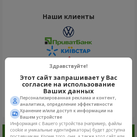
Наши клиенты
Здравствуйте!
Этот сайт запрашивает у Вас
согласие на использование
Ваших данных
Персонализированная реклама и контент,
аналитика, определение эффективности
Посмотреть все
Хранение и/или доступ к информации на
Вашем устройстве
Информация с Вашего устройства (например, файлы
cookie и уникальные идентификаторы) будет доступна
Заказывайте в приложении
поставщикам. Кроме того, они, а также этот сайт или