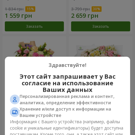
1 834 грн
3 799 грн
Заказать
Заказать
Здравствуйте!
Этот сайт запрашивает у Вас
согласие на использование
Ваших данных
Персонализированная реклама и контент,
Букет "Цветочное Selfie!"
Букет "Крещатик"
аналитика, определение эффективности
Хранение и/или доступ к информации на
2 234 грн
3 941 грн
Вашем устройстве
Информация с Вашего устройства (например, файлы
cookie и уникальные идентификаторы) будет доступна
Заказать
Заказать
поставщикам. Кроме того, они, а также этот сайт или