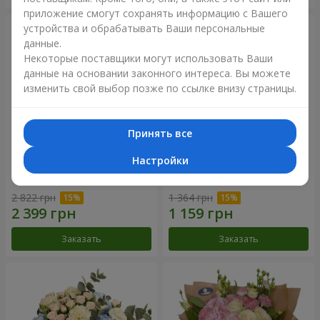
приложение смогут сохранять информацию с Вашего
устройства и обрабатывать Ваши персональные
данные.
Некоторые поставщики могут использовать Ваши
данные на основании законного интереса. Вы можете
изменить свой выбор позже по ссылке внизу страницы.
Принять все
Настройки
Букет "Дежавю"
Цветы в коробке "Мое
сердце"
2 822 грн
1 364 грн
Заказать
Заказать