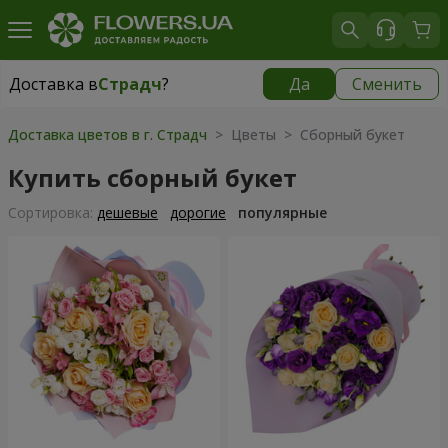
Доставка в
Страдч
?
Да
Сменить
Доставка в
Страдч
|
бесплатно
Доставка цветов в г. Страдч
> Цветы > Сборный букет
Купить сборный букет
Cортировка:
дешевые
дорогие
популярные