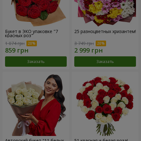
Букет в ЭКО упаковке "7
25 разноцветных хризантем!
красных роз"
1 074 грн
3 749 грн
Заказать
Заказать
Авторский букет "11 белых
51 красная и белая роза!