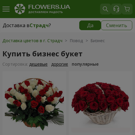
Доставка в
Страдч
?
Да
Сменить
Доставка в
Страдч
|
бесплатно
Доставка цветов в г. Страдч
> Повод > Бизнес
Купить бизнес букет
Cортировка:
дешевые
дорогие
популярные