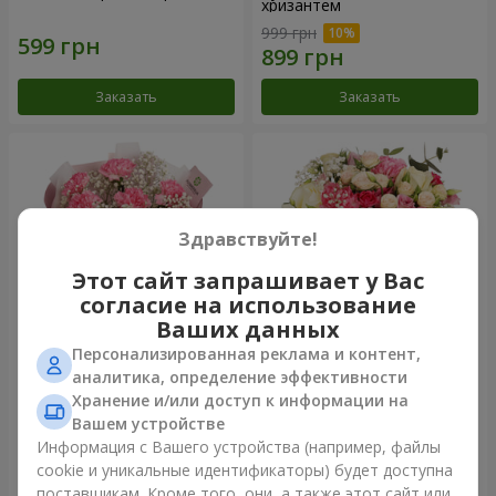
хризантем
999 грн
Заказать
Заказать
Здравствуйте!
Этот сайт запрашивает у Вас
согласие на использование
Ваших данных
Персонализированная реклама и контент,
Букет "Королева
Цветы в коробке
аналитика, определение эффективности
Карибского моря"
"Помпадур"
Хранение и/или доступ к информации на
1 374 грн
2 199 грн
Вашем устройстве
Информация с Вашего устройства (например, файлы
cookie и уникальные идентификаторы) будет доступна
Заказать
Заказать
поставщикам. Кроме того, они, а также этот сайт или