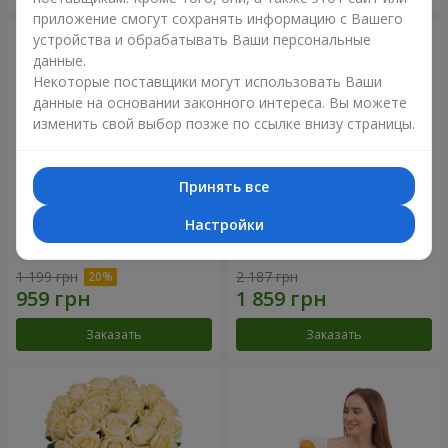
приложение смогут сохранять информацию с Вашего
устройства и обрабатывать Ваши персональные
данные.
Некоторые поставщики могут использовать Ваши
данные на основании законного интереса. Вы можете
изменить свой выбор позже по ссылке внизу страницы.
Принять все
Настройки
Букет "Времена года"
Букет из 21 кремовой розы
1 199 грн
2 187 грн
Заказать
Заказать