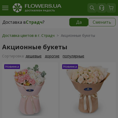
Доставка в
Страдч
?
Да
Сменить
Доставка в
Страдч
|
бесплатно
Доставка цветов в г. Страдч
> Акционные букеты
Акционные букеты
Cортировка:
дешевые
дорогие
популярные