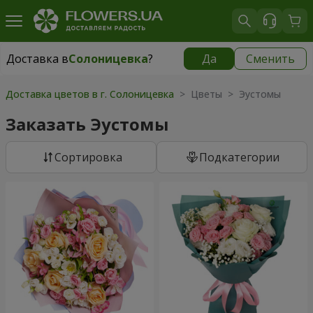
Доставка в
Солоницевка
?
Да
Сменить
Доставка в
Солоницевка
|
бесплатно
Доставка цветов в г. Солоницевка
> Цветы > Эустомы
Заказать Эустомы
Cортировка
Подкатегории