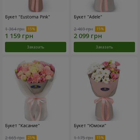
Букет "Eustoma Pink"
Букет "Adele"
1 364 грн
2 469 грн
Заказать
Заказать
Букет "Касание"
Букет "Юмоки"
2 665 грн
1 175 грн