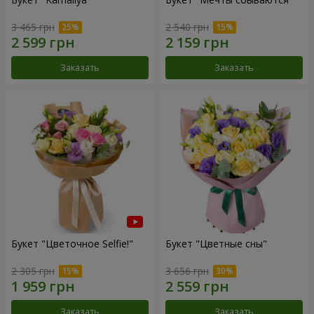
3 465 грн
2 540 грн
Заказать
Заказать
Букет "Цветочное Selfie!"
Букет "Цветные сны"
2 305 грн
3 656 грн
Заказать
Заказать