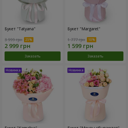
Букет "Tatyana"
Букет "Margaret"
3 999 грн
1 777 грн
Заказать
Заказать
Букет "Kamaliya"
Букет "Мечты сбываются"