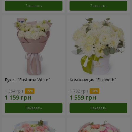
Заказать
Заказать
Букет "Eustoma White"
Композиция "Elizabeth"
1 364 грн
1 732 грн
Заказать
Заказать