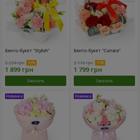
Бенто-букет "Stylish"
Бенто-букет "Currara"
2 234 грн
2 116 грн
Заказать
Заказать