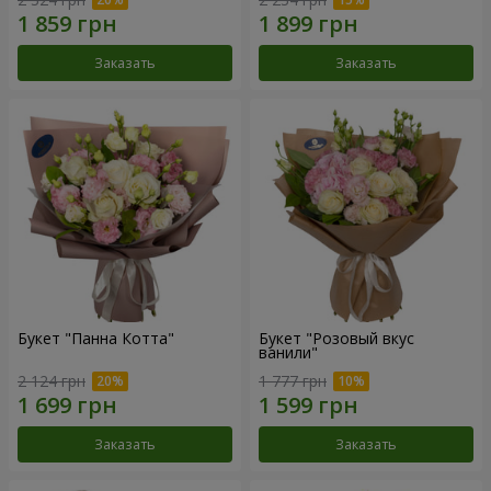
Заказать
Заказать
Букет "Панна Котта"
Букет "Розовый вкус
ванили"
2 124 грн
1 777 грн
Заказать
Заказать