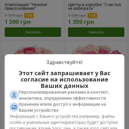
Композиция "Нежное
Цветы в коробке "Счастья
прикосновение"
не избежать"
1 777 грн
1 599 грн
Заказать
Заказать
Здравствуйте!
Этот сайт запрашивает у Вас
согласие на использование
Ваших данных
Персонализированная реклама и контент,
аналитика, определение эффективности
Хранение и/или доступ к информации на
Цветы в коробке "Соломия"
Композиция "Barbie"
Вашем устройстве
2 066 грн
2 532 грн
Информация с Вашего устройства (например, файлы
cookie и уникальные идентификаторы) будет доступна
поставщикам. Кроме того, они, а также этот сайт или