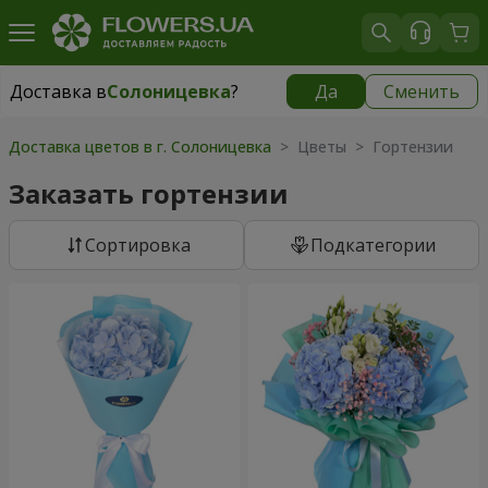
Доставка в
Солоницевка
?
Да
Сменить
Доставка в
Солоницевка
|
бесплатно
Доставка цветов в г. Солоницевка
> Цветы > Гортензии
Заказать гортензии
Cортировка
Подкатегории