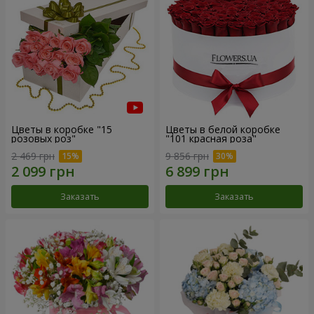
Цветы в коробке "15
Цветы в белой коробке
розовых роз"
"101 красная роза"
2 469 грн
9 856 грн
Заказать
Заказать