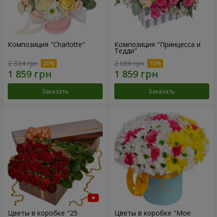
Композиция "Charlotte"
Композиция "Принцесса и
Тедди"
2 324 грн
2 066 грн
Заказать
Заказать
Цветы в коробке "25
Цветы в коробке "Мое