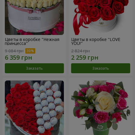
Цветы в коробке "Нежная
Цветы в коробке "LOVE
принцесса"
YOU!"
9 084 грн
2 824 грн
Заказать
Заказать