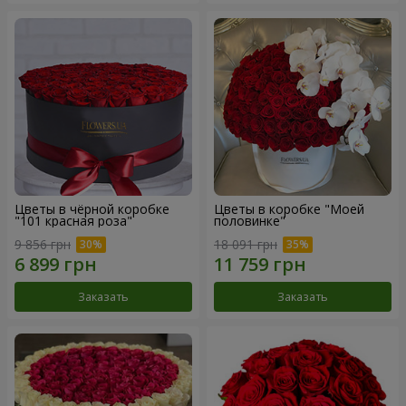
Цветы в чёрной коробке
Цветы в коробке "Моей
"101 красная роза"
половинке"
9 856 грн
18 091 грн
Заказать
Заказать