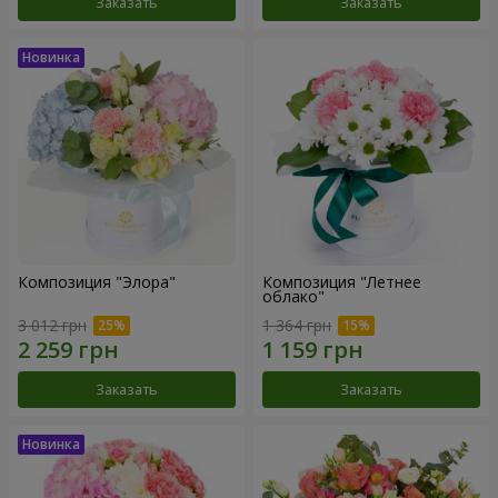
Заказать
Заказать
Композиция "Элора"
Композиция "Летнее
облако"
3 012 грн
1 364 грн
Заказать
Заказать