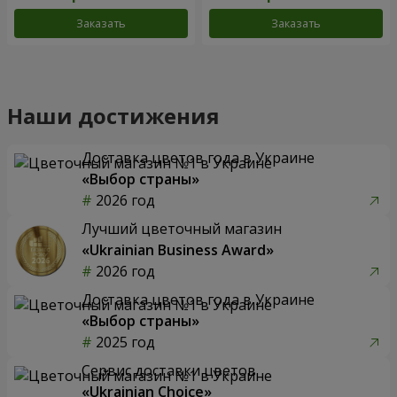
Заказать
Заказать
Наши достижения
Доставка цветов года в Украине
«Выбор страны»
2026 год
Лучший цветочный магазин
«Ukrainian Business Award»
2026 год
Доставка цветов года в Украине
«Выбор страны»
2025 год
Сервис доставки цветов
«Ukrainian Choice»