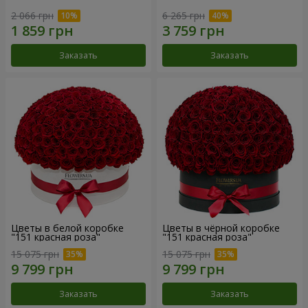
2 066 грн
6 265 грн
Заказать
Заказать
Цветы в белой коробке
Цветы в чёрной коробке
"151 красная роза"
"151 красная роза"
15 075 грн
15 075 грн
Заказать
Заказать