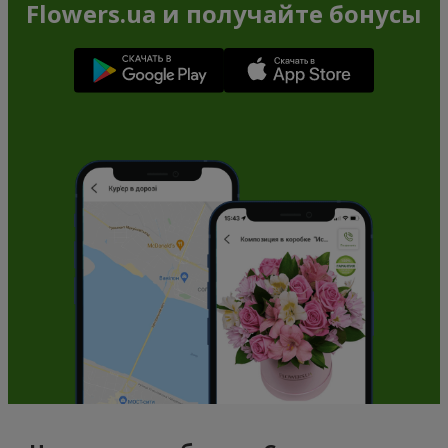
Flowers.ua и получайте бонусы