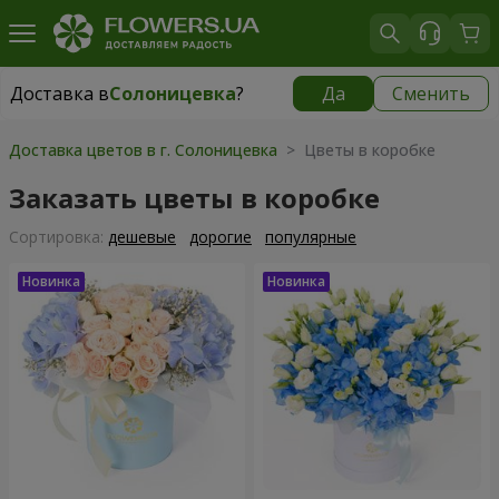
Доставка в
Солоницевка
?
Да
Сменить
Доставка в
Солоницевка
|
бесплатно
Доставка цветов в г. Солоницевка
> Цветы в коробке
Заказать цветы в коробке
Cортировка:
дешевые
дорогие
популярные