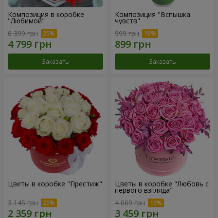
Композиция в коробке
Композиция "Вспышка
"Любимой"
чувств"
6 399 грн
999 грн
Заказать
Заказать
Цветы в коробке "Престиж"
Цветы в коробке "Любовь с
первого взгляда"
3 145 грн
4 069 грн