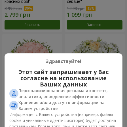
красных роз!"
сердце"
3 999 грн
1 293 грн
Заказать
Заказать
Здравствуйте!
Этот сайт запрашивает у Вас
согласие на использование
Ваших данных
Персонализированная реклама и контент,
Цветы в коробке "Розовый
Цветы в коробке "Белый
аналитика, определение эффективности
опал"
шелк"
Хранение и/или доступ к информации на
1 370 грн
1 646 грн
Вашем устройстве
Информация с Вашего устройства (например, файлы
cookie и уникальные идентификаторы) будет доступна
Заказать
Заказать
поставщикам. Кроме того, они, а также этот сайт или