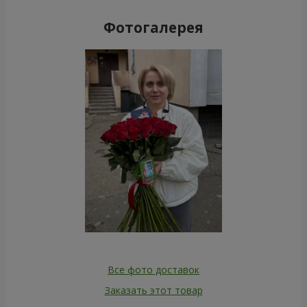
Фотогалерея
Все фото доставок
Заказать этот товар