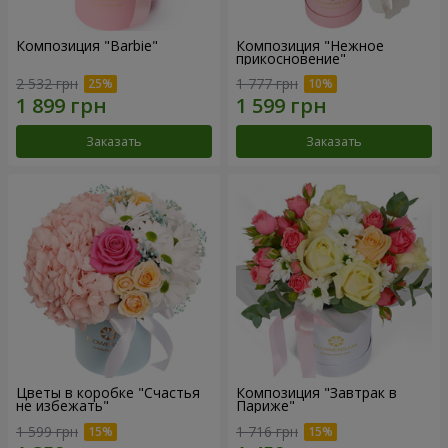
Композиция "Barbie"
Композиция "Нежное
прикосновение"
2 532 грн
1 777 грн
Заказать
Заказать
Цветы в коробке "Счастья
Композиция "Завтрак в
не избежать"
Париже"
1 599 грн
1 716 грн