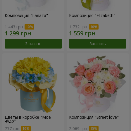
Композиция "Галата"
Композиция "Elizabeth"
1 443 грн
1 732 грн
Заказать
Заказать
Цветы в коробке "Мое
Композиция "Street love"
чудо"
777 грн
2 069 грн