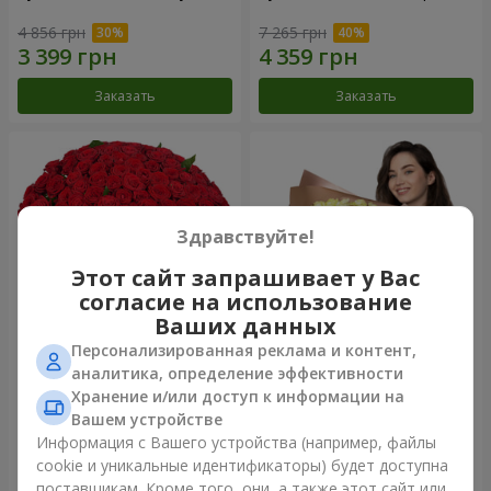
4 856 грн
7 265 грн
Заказать
Заказать
Здравствуйте!
Этот сайт запрашивает у Вас
согласие на использование
Ваших данных
Персонализированная реклама и контент,
101 красная роза
Букет "Сердце – сердцу"
аналитика, определение эффективности
Хранение и/или доступ к информации на
11 380 грн
5 932 грн
Вашем устройстве
Информация с Вашего устройства (например, файлы
cookie и уникальные идентификаторы) будет доступна
Заказать
Заказать
поставщикам. Кроме того, они, а также этот сайт или