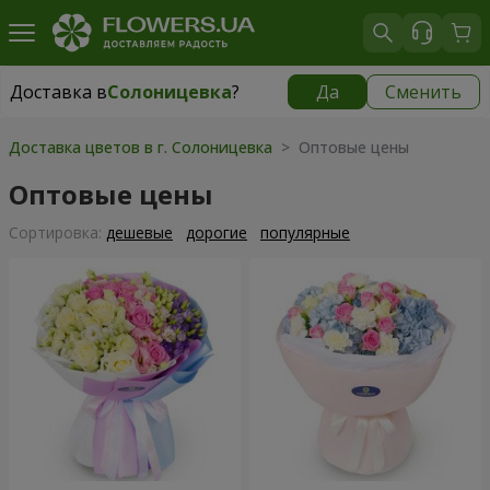
Доставка в
Солоницевка
?
Да
Сменить
Доставка в
Солоницевка
|
бесплатно
Доставка цветов в г. Солоницевка
> Оптовые цены
Оптовые цены
Cортировка:
дешевые
дорогие
популярные