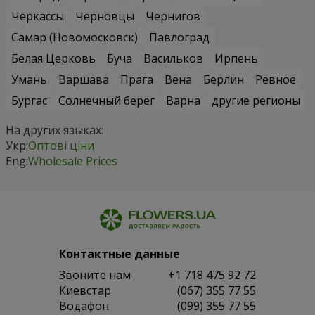
Черкассы
Черновцы
Чернигов
Самар (Новомосковск)
Павлоград
Белая Церковь
Буча
Васильков
Ирпень
Умань
Варшава
Прага
Вена
Берлин
Ревное
Бургас
Солнечный берег
Варна
другие регионы
На других языках:
Укр:
Оптові ціни
Eng:
Wholesale Prices
Контактные данные
Звоните нам
+1 718 475 92 72
Киевстар
(067) 355 77 55
Водафон
(099) 355 77 55