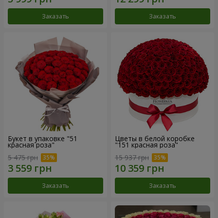
Заказать
Заказать
Букет в упаковке "51
Цветы в белой коробке
красная роза"
"151 красная роза"
5 475 грн
15 937 грн
Заказать
Заказать