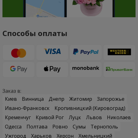
Способы оплаты
Заказ в:
Киев
Винница
Днепр
Житомир
Запорожье
Ивано-Франковск
Кропивницкий (Кировоград)
Кременчуг
Кривой Рог
Луцк
Львов
Николаев
Одесса
Полтава
Ровно
Сумы
Тернополь
Ужгород
Харьков
Херсон
Хмельницкий