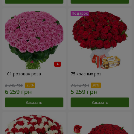
101 розовая роза
75 красных роз
8 345 грн
7 513 грн
Заказать
Заказать