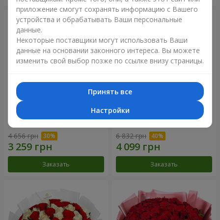
приложение смогут сохранять информацию с Вашего
устройства и обрабатывать Ваши персональные
данные.
Некоторые поставщики могут использовать Ваши
данные на основании законного интереса. Вы можете
изменить свой выбор позже по ссылке внизу страницы.
Принять все
Настройки
Букет "Нежный оттенок"
Цветы в коробке “Кадриль”
4 656 грн
6 832 грн
Заказать
Заказать