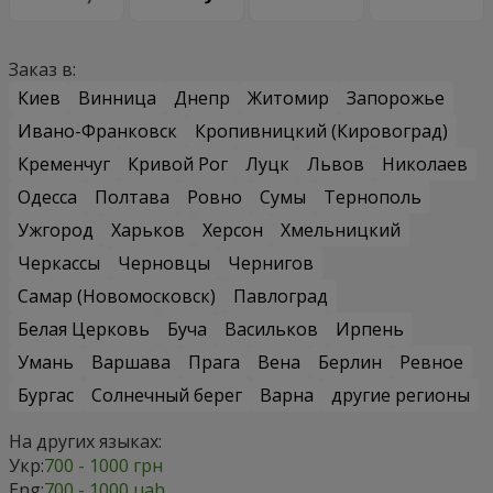
Заказ в:
Киев
Винница
Днепр
Житомир
Запорожье
Ивано-Франковск
Кропивницкий (Кировоград)
Кременчуг
Кривой Рог
Луцк
Львов
Николаев
Одесса
Полтава
Ровно
Сумы
Тернополь
Ужгород
Харьков
Херсон
Хмельницкий
Черкассы
Черновцы
Чернигов
Самар (Новомосковск)
Павлоград
Белая Церковь
Буча
Васильков
Ирпень
Умань
Варшава
Прага
Вена
Берлин
Ревное
Бургас
Солнечный берег
Варна
другие регионы
На других языках:
Укр:
700 - 1000 грн
Eng:
700 - 1000 uah