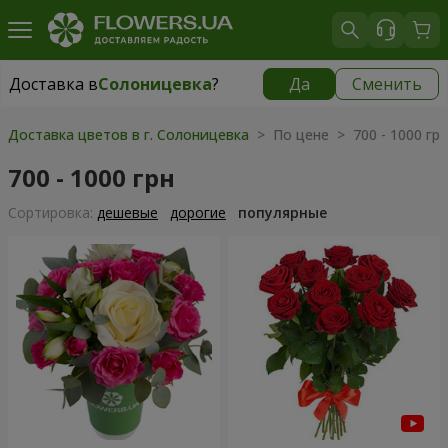
Доставка в
Солоницевка
?
Да
Сменить
Доставка в
Солоницевка
|
бесплатно
Доставка цветов в г. Солоницевка
> По цене > 700 - 1000 грн
700 - 1000 грн
Cортировка:
дешевые
дорогие
популярные