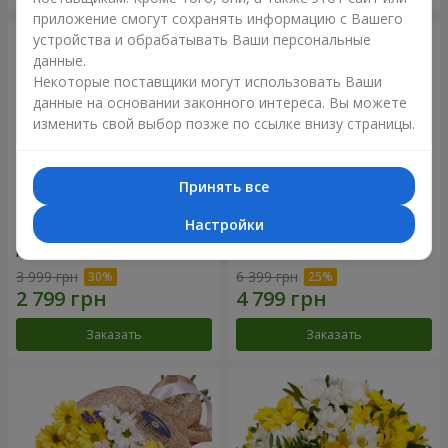
приложение смогут сохранять информацию с Вашего
устройства и обрабатывать Ваши персональные
данные.
Некоторые поставщики могут использовать Ваши
данные на основании законного интереса. Вы можете
изменить свой выбор позже по ссылке внизу страницы.
Принять все
Настройки
Цветы в коробке "25
Композиция в коробке
красных роз!"
"Любимой"
3 999 грн
6 399 грн
Заказать
Заказать