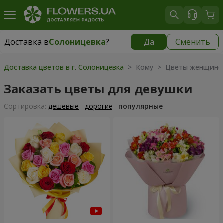
Доставка в
Солоницевка
?
Да
Сменить
Доставка в
Солоницевка
|
бесплатно
Доставка цветов в г. Солоницевка
> Кому > Цветы женщине
Заказать цветы для девушки
Cортировка:
дешевые
дорогие
популярные