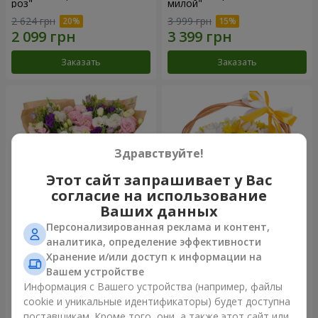
роз"
милой"
2 624 грн
3 999 грн
Заказать
Заказать
Здравствуйте!
Этот сайт запрашивает у Вас
согласие на использование
Ваших данных
Персонализированная реклама и контент,
15 разноцветных эустом
Корзина "Солнышко"
аналитика, определение эффективности
Хранение и/или доступ к информации на
3 332 грн
1 621 грн
Вашем устройстве
Информация с Вашего устройства (например, файлы
cookie и уникальные идентификаторы) будет доступна
Заказать
Заказать
поставщикам. Кроме того, они, а также этот сайт или