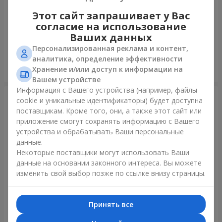
Этот сайт запрашивает у Вас
Шарик "Я тебя люблю"
Фонтан шаров "Полярное
согласие на использование
сияние"
Ваших данных
Персонализированная реклама и контент,
аналитика, определение эффективности
Хранение и/или доступ к информации на
Заказать
Заказать
Вашем устройстве
Информация с Вашего устройства (например, файлы
cookie и уникальные идентификаторы) будет доступна
поставщикам. Кроме того, они, а также этот сайт или
приложение смогут сохранять информацию с Вашего
устройства и обрабатывать Ваши персональные
данные.
Некоторые поставщики могут использовать Ваши
данные на основании законного интереса. Вы можете
изменить свой выбор позже по ссылке внизу страницы.
Коллекция шаров "Украина"
Коллекция шариков
"Веселый День Рождения" -
Принять все
7 шариков