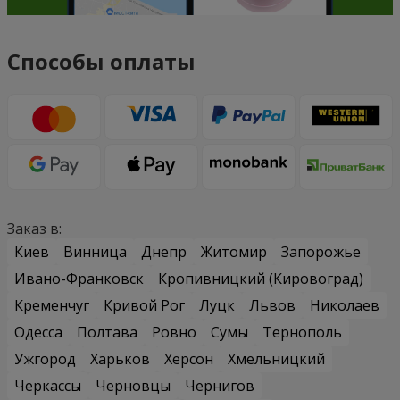
Способы оплаты
Заказ в:
Киев
Винница
Днепр
Житомир
Запорожье
Ивано-Франковск
Кропивницкий (Кировоград)
Кременчуг
Кривой Рог
Луцк
Львов
Николаев
Одесса
Полтава
Ровно
Сумы
Тернополь
Ужгород
Харьков
Херсон
Хмельницкий
Черкассы
Черновцы
Чернигов