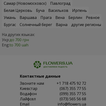
Самар (Новомосковск)
Павлоград
Белая Церковь
Буча
Васильков
Ирпень
Умань
Варшава
Прага
Вена
Берлин
Ревное
Бургас
Солнечный берег
Варна
другие регионы
На других языках:
Укр:
до 700 грн
Eng:
to 700 uah
Контактные данные
Звоните нам
+1 718 475 92 72
Киевстар
(067) 355 77 55
Водафон
(099) 355 77 55
Лайфсел
(073) 565 56 68
Email
info@flowers.ua