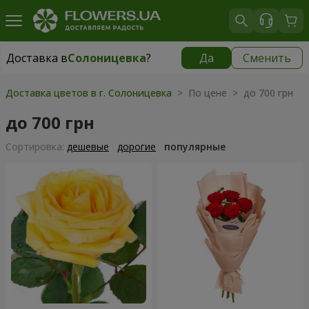
Доставка в
Солоницевка
?
Да
Сменить
Доставка в
Солоницевка
|
бесплатно
Доставка цветов в г. Солоницевка
> По цене > до 700 грн
до 700 грн
Cортировка:
дешевые
дорогие
популярные